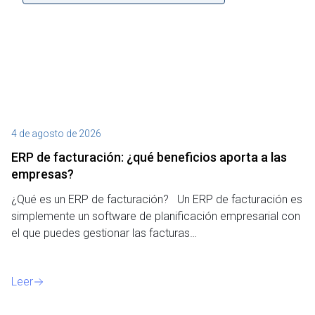
4 de agosto de 2026
27
ERP de facturación​: ¿qué beneficios aporta a las
M
empresas?
¿P
¿Qué es un ERP de facturación? Un ERP de facturación es
de
simplemente un software de planificación empresarial con
o 
el que puedes gestionar las facturas…
Le
Leer