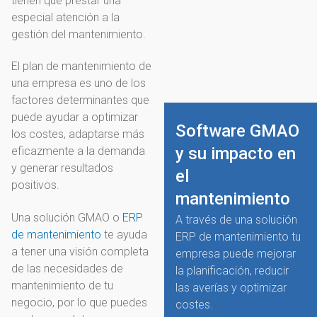
tienen que prestar una
especial atención a la
gestión del mantenimiento.
El plan de mantenimiento de
una empresa es uno de los
factores determinantes que
puede ayudar a optimizar
Software GMAO
los costes, adaptarse más
y su impacto en
eficazmente a la demanda
y generar resultados
el
positivos.
mantenimiento
Una solución GMAO o
ERP
A través de una solución
de mantenimiento
te ayuda
ERP de mantenimiento tu
a tener una visión completa
empresa puede mejorar
de las necesidades de
la planificación, reducir
mantenimiento de tu
las averías y optimizar
negocio, por lo que puedes
costes.