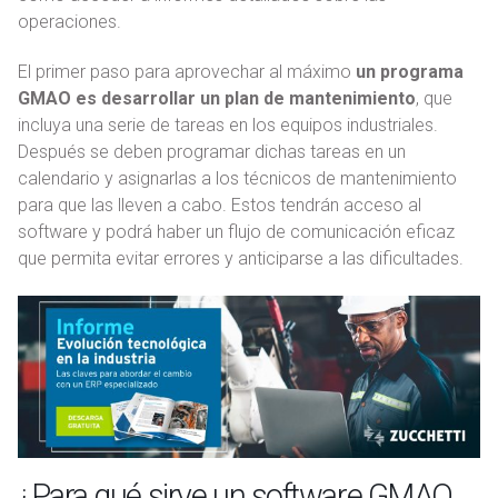
operaciones.
El primer paso para aprovechar al máximo
un programa
GMAO es desarrollar un plan de mantenimiento
, que
incluya una serie de tareas en los equipos industriales.
Después se deben programar dichas tareas en un
calendario y asignarlas a los técnicos de mantenimiento
para que las lleven a cabo. Estos tendrán acceso al
software y podrá haber un flujo de comunicación eficaz
que permita evitar errores y anticiparse a las dificultades.
¿Para qué sirve un software GMAO