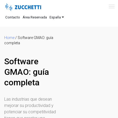
Contacto
Área Reservada
España
Home
/
Software GMAO: guía
completa
Software
GMAO: guía
completa
Las industrias que desean
mejorar su productividad y
potenciar su competitividad