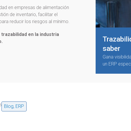
lidad en empresas de alimentación
ión de inventario, facilitar el
para reducir los riesgos al mínimo.
trazabilidad en la industria
Trazabil
o.
saber
Gana visibili
un ERP especi
6
Blog
,
ERP