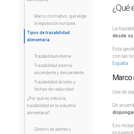
¿Qué e
Marco normativo: qué exige
la legislación europea
La trazabi
Tipos de trazabilidad
desde su
alimentaria
Esta gesti
con las no
Trazabilidad interna
España
.
Trazabilidad externa:
ascendente y descendente
Marco n
Trazabilidad de lotes y
fechas de caducidad
Una de las
¿Por qué es crítica la
De acuerd
trazabilidad en la industria
dispongan
alimentaria?
Eso incluy
Gestión de alertas y
incluyendo