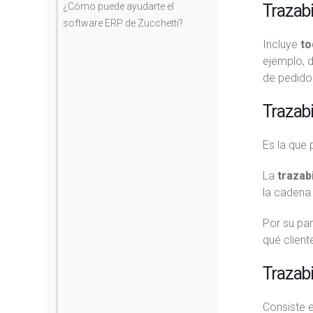
Trazabi
¿Cómo puede ayudarte el
software ERP de Zucchetti?
Incluye
to
ejemplo, 
de pedido
Trazabi
Es la que 
La
trazab
la cadena 
Por su par
qué client
Trazabi
Consiste e