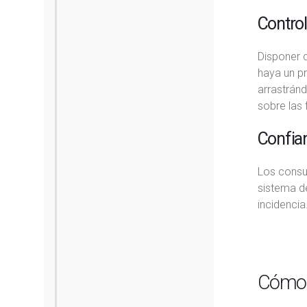
Control
Disponer d
haya un p
arrastránd
sobre las
Confia
Los consu
sistema de
incidencia
Cómo m