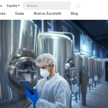
da
España
ores
Guías
Acerca Zucchetti
Blog