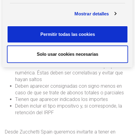
Los requisitos para emitir una factura rectificativa válida
c
son los siguientes:
Mostrar detalles
o
n
Que la factura rectificativa haga referencia a los
s
datos de la factura original a la que rectifica
Permitir todas las cookies
e
Se debe indicar cuál es el motivo de la rectificación
n
Que aparezcan consignados los datos de la empresa
t
emisora y la receptora, como en cualquier factura
Solo usar cookies necesarias
i
ordinaria
m
Las facturas rectificativas deben tener su propia serie
i
numérica. Éstas deben ser correlativas y evitar que
e
hayan saltos
Deben aparecer consignadas con signo menos en
n
caso de que se trate de abonos totales o parciales
t
Tienen que aparecer indicados los importes
o
Deben incluir el tipo impositivo y, si corresponde, la
retención del IRPF
Desde Zucchetti Spain queremos invitarte a tener en