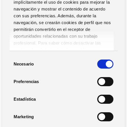
implícitamente el uso de cookies para mejorar la
errores materiales
navegación y mostrar el contenido de acuerdo
con sus preferencias. Además, durante la
navegación, se crearán cookies de perfil que nos
Hablamos de errores materiales en una factura cuando el
permitirán convertirlo en el receptor de
emisor tiene la posibilidad de emitir una nueva factura
oportunidades relacionadas con su trabajo
sustitutiva, o bien realizar una factura rectificativa que
profesional. Para saber cómo desactivar las
afecte a los importes o al cálculo del tipo impositivo.
cookies,
Lea la hoja de información.
Las facturas rectificativas deben emitirse cuando hay
S
errores en el porcentaje o cuota del IVA, si se trata de una
Necesario
e
devolución, hay errores a la hora de aplicar un descuento o
l
en la base imponible, o si se trata de una anulación o
e
Preferencias
reembolso parcial de la operación.
c
c
¿Qué requisitos deben cumplir las
i
Estadística
facturas rectificativas para que sean
ó
válidas?
n
Marketing
d
e