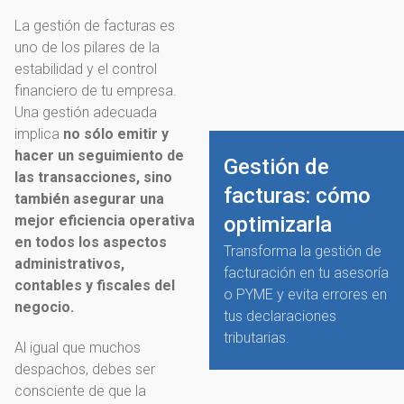
La gestión de facturas es
uno de los pilares de la
estabilidad y el control
financiero de tu empresa.
Una gestión adecuada
implica
no sólo emitir y
hacer un seguimiento de
Gestión de
las transacciones, sino
facturas: cómo
también asegurar una
mejor eficiencia operativa
optimizarla
en todos los aspectos
Transforma la gestión de
administrativos,
facturación en tu asesoría
contables y fiscales del
o PYME y evita errores en
negocio.
tus declaraciones
tributarias.
Al igual que muchos
despachos, debes ser
consciente de que la