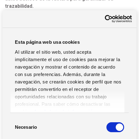
trazabilidad.
Validación y aprobación de facturas
Una vez registradas, las facturas pasan por un proceso de
Esta página web usa cookies
validación para
comprobar que la información es
correcta
. Esto incluye verificar que los datos fiscales son
Al utilizar el sitio web, usted acepta
válidos, que los importes coinciden con pedidos o
implícitamente el uso de cookies para mejorar la
contratos previos y que se han aplicado correctamente
navegación y mostrar el contenido de acuerdo
los impuestos.
con sus preferencias. Además, durante la
navegación, se crearán cookies de perfil que nos
Contabilización y archivo
permitirán convertirlo en el receptor de
oportunidades relacionadas con su trabajo
Tras la validación, la factura
se contabiliza en el sistema
profesional. Para saber cómo desactivar las
contable de la empresa.
En esta fase se asignan las
cookies,
Lea la hoja de información.
cuentas contables correspondientes, se registran los
S
impuestos y se integra la información en los libros
Necesario
e
contables y fiscales.
l