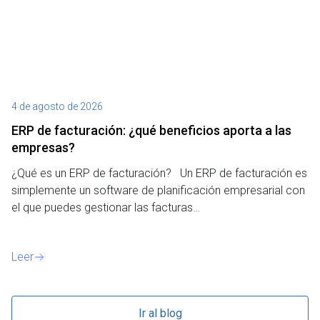
4 de agosto de 2026
27
ERP de facturación​: ¿qué beneficios aporta a las
M
empresas?
¿P
¿Qué es un ERP de facturación? Un ERP de facturación es
de
simplemente un software de planificación empresarial con
o 
el que puedes gestionar las facturas…
Le
Leer
Ir al blog