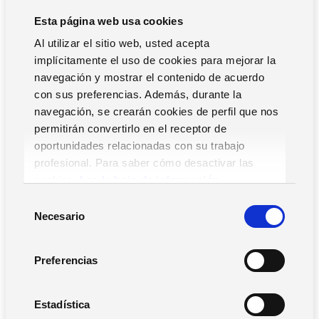
necesidades estratégicas de la organización.
Esta página web usa cookies
Al utilizar el sitio web, usted acepta
Planificación de la evaluación
implícitamente el uso de cookies para mejorar la
navegación y mostrar el contenido de acuerdo
La planificación de la evaluación es un aspecto
con sus preferencias. Además, durante la
determinante para asegurar que el proceso se desarrolle
navegación, se crearán cookies de perfil que nos
de forma organizada y eficiente. Durante esta fase, es
permitirán convertirlo en el receptor de
necesario definir los métodos y plazos, así como la forma
oportunidades relacionadas con su trabajo
en la que se van a llevar a cabo las evaluaciones, de
profesional. Para saber cómo desactivar las
manera que las personas que se encargan de la
cookies,
Lea la hoja de información.
evaluación puedan llevar a cabo el proceso de manera
S
efectiva.
Necesario
e
l
Selección de herramientas adecuadas
e
Preferencias
c
La selección de herramientas adecuadas es clave para
c
obtener resultados fiables y durante el proceso de
i
Estadística
evaluación. Hay que entender además el
impacto de la