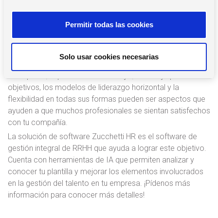
comunicación y el intercambio de opiniones, se pueden
n
implementar medidas que ayuden a mejorar los distintos
s
Permitir todas las cookies
factores que valora el personal para permanecer en la
e
empresa.
n
t
Por ejemplo, la formación continua, el plan de carrera, el
Solo usar cookies necesarias
i
proceso de onboarding, el uso de herramientas digitales en
m
la empresa, la posibilidad de trabajar, el trabajo por
i
objetivos, los modelos de liderazgo horizontal y la
e
flexibilidad en todas sus formas pueden ser aspectos que
n
ayuden a que muchos profesionales se sientan satisfechos
t
con tu compañía.
o
La solución de software Zucchetti HR es el software de
gestión integral de RRHH que ayuda a lograr este objetivo.
Cuenta con herramientas de IA que permiten analizar y
conocer tu plantilla y mejorar los elementos involucrados
en la gestión del talento en tu empresa. ¡Pídenos más
información para conocer más detalles!