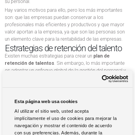
su personal.
Hay varios motivos para ello, pero los más importantes
son: que las empresas puedan conservar a los
profesionales más eficientes y productivos y que mayor
valor aportan a la empresa, ya que son las personas son
un elemento clave para la rentabilidad de las empresas.
Estrategias de retención del talento
Existen muchas estrategias para crear un
plan de
retención de talentos
. Sin embargo, lo más importante
es adoptar un enfoque global de la gestión del personal y
no limitarse únicamente a un tipo de acciones.
Hay empresas que pueden basar su estrategia en la
creación de un sistema de incentivos y compensaciones
para favorecer que los profesionales puedan acceder a
Esta página web usa cookies
una mejor retribución por su trabajo. Sin embargo, una
Al utilizar el sitio web, usted acepta
mejora de las condiciones salariales podría no compensar
implícitamente el uso de cookies para mejorar la
que existiera un mal clima laboral en la empresa, o que los
navegación y mostrar el contenido de acuerdo
profesionales no vean posibilidades de crecimiento,
con sus preferencias. Además, durante la