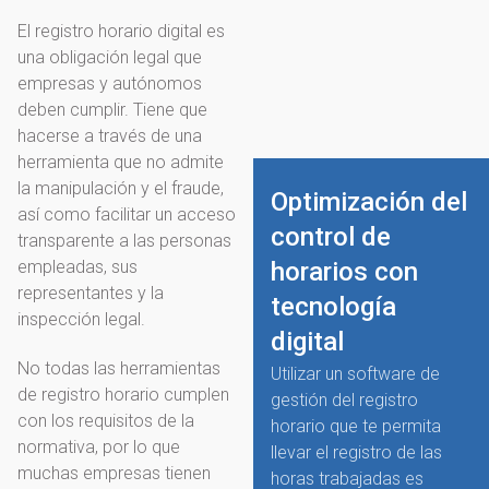
El registro horario digital es
una obligación legal que
empresas y autónomos
deben cumplir. Tiene que
hacerse a través de una
herramienta que no admite
la manipulación y el fraude,
Optimización del
así como facilitar un acceso
control de
transparente a las personas
empleadas, sus
horarios con
representantes y la
tecnología
inspección legal.
digital
No todas las herramientas
Utilizar un software de
de registro horario cumplen
gestión del registro
con los requisitos de la
horario que te permita
normativa, por lo que
llevar el registro de las
muchas empresas tienen
horas trabajadas es