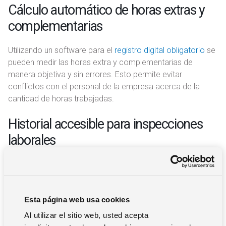
Cálculo automático de horas extras y
complementarias
Utilizando un software para el
registro digital obligatorio
se
pueden medir las horas extra y complementarias de
manera objetiva y sin errores. Esto permite evitar
conflictos con el personal de la empresa acerca de la
cantidad de horas trabajadas.
Historial accesible para inspecciones
laborales
Utilizar un software de estas características permite
almacenar el historial de datos, que de acuerdo con la
normativa debe ser de un mínimo de 4 años. Esto permitirá
Esta página web usa cookies
a la inspección laboral consultar los datos, que estarán
clasificados y organizados de manera cómoda e intuitiva
Al utilizar el sitio web, usted acepta
en una herramienta digital.