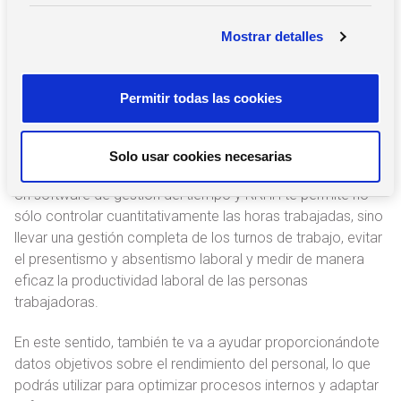
c
registro horario digital estará conectado con el software
Mostrar detalles
o
de nómina y el cálculo se realizará de manera automática.
n
¿De qué manera un software de
s
Permitir todas las cookies
gestión del tiempo potencia el
e
n
registro horario digital?
t
Solo usar cookies necesarias
i
m
Un software de gestión del tiempo y RRHH te permite no
i
sólo controlar cuantitativamente las horas trabajadas, sino
e
llevar una gestión completa de los turnos de trabajo, evitar
n
el presentismo y absentismo laboral y medir de manera
t
eficaz la productividad laboral de las personas
o
trabajadoras.
En este sentido, también te va a ayudar proporcionándote
datos objetivos sobre el rendimiento del personal, lo que
podrás utilizar para optimizar procesos internos y adaptar