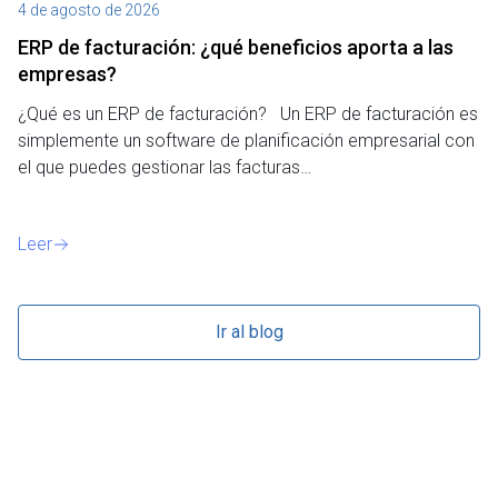
4 de agosto de 2026
27
ERP de facturación​: ¿qué beneficios aporta a las
M
empresas?
¿P
¿Qué es un ERP de facturación? Un ERP de facturación es
de
simplemente un software de planificación empresarial con
o 
el que puedes gestionar las facturas…
Le
Leer
Ir al blog