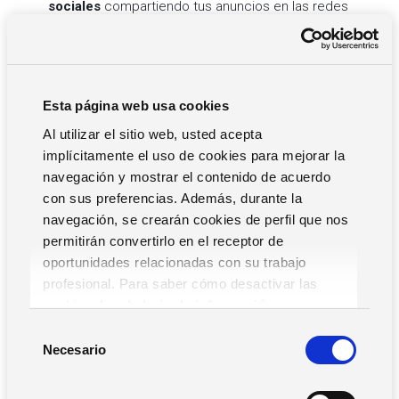
sociales
compartiendo tus anuncios en las redes
sociales
Haces una selección rápida de los CV
de los
candidatos gracias a funciones de inteligencia artificial
Eliges al candidato adecuado
gracias a un registro
del candidato completo y en todo momento
Esta página web usa cookies
actualizado
Al utilizar el sitio web, usted acepta
Gestionas todo el proceso de candidatura
: agenda
implícitamente el uso de cookies para mejorar la
de las entrevistas, organización de las
navegación y mostrar el contenido de acuerdo
videoentrevistas, pruebas, recopilación de las
con sus preferencias. Además, durante la
evaluaciones de los seleccionadores,
navegación, se crearán cookies de perfil que nos
comunicaciones a los candidatos, etc.
permitirán convertirlo en el receptor de
Analizas
y tienes bajo control todo el proceso, con
informes y estadísticas específicos
oportunidades relacionadas con su trabajo
profesional. Para saber cómo desactivar las
Todas las novedosas funcionalidades del sistema de
cookies,
Lea la hoja de información.
seguimiento de candidatos de In-recruiting están
S
disponibles en la modalidad de
Software como Servicio
.
Necesario
e
La formación, el desarrollo y la potenciación de los
l
recursos humanos es fundamental para que cualquier
e