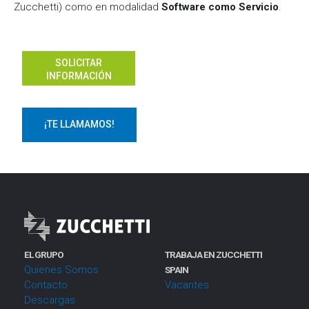
n
Zucchetti) como en modalidad
Software como Servicio
.
t
o
SOLICITAR
INFORMACIÓN
¡TE LLAMAMOS!
EL GRUPO
TRABAJA EN ZUCCHETTI
Quienes Somos
SPAIN
Contacto
Vacantes
Descargas