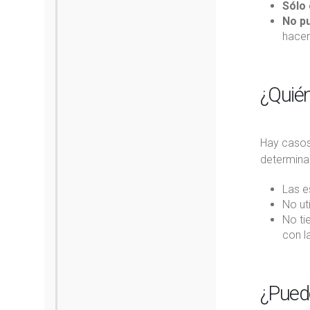
Sólo 
No p
hacer
¿Quién
Hay casos 
determina
Las e
No ut
No ti
con l
¿Puedo