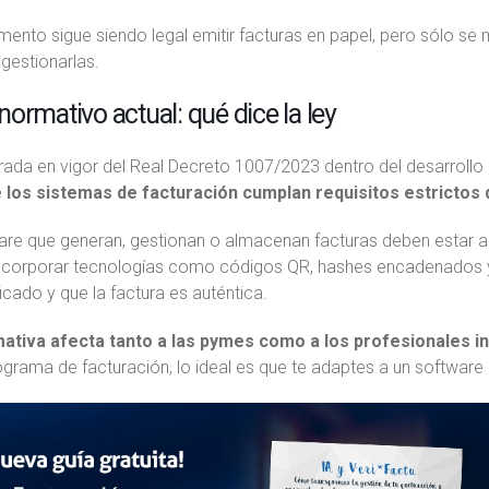
ento sigue siendo legal emitir facturas en papel, pero sólo se 
 gestionarlas.
ormativo actual: qué dice la ley
rada en vigor del Real Decreto 1007/2023 dentro del desarrollo
 los sistemas de facturación cumplan requisitos estrictos d
are que generan, gestionan o almacenan facturas deben estar
corporar tecnologías como códigos QR, hashes encadenados y f
cado y que la factura es auténtica.
ativa afecta tanto a las pymes como a los profesionales 
ograma de facturación, lo ideal es que te adaptes a un softwar