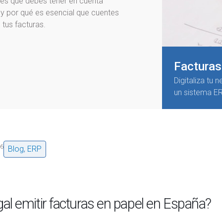
es que debes tener en cuenta
 y por qué es esencial que cuentes
tus facturas.
Facturas
Digitaliza tu 
un sistema ER
26
Blog
,
ERP
gal emitir facturas en papel en España?