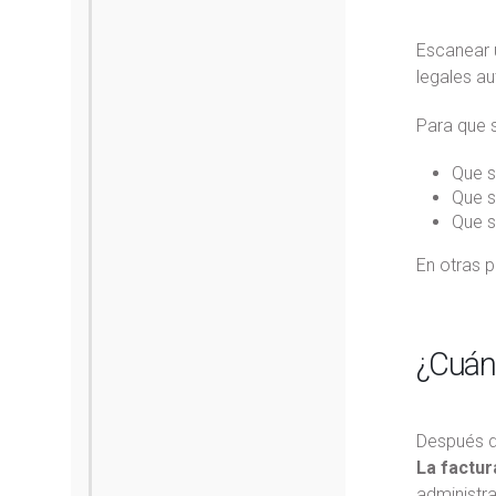
Escanear u
legales a
Para que 
Que s
Que s
Que s
En otras p
¿Cuánd
Después de
La factur
administra