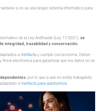
mantiene si no se usa ningún sistema informático para
 normativo de la Ley Antifraude (Ley 11/2021),
se
e integridad, trazabilidad y conservación.
 adaptados a
Verifactu
y cumplir con la norma. Deben
irma electrónica para garantizar que los datos no se
independientes
, por lo que si aún no estás trabajando
e adaptado a
Verifactu para autónomos
.