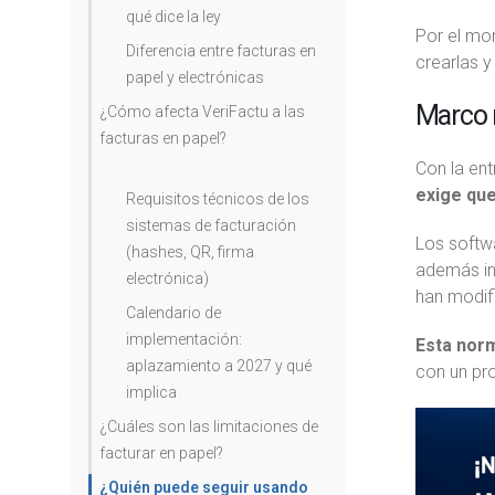
qué dice la ley
Por el mom
Diferencia entre facturas en
crearlas y
papel y electrónicas
Marco n
¿Cómo afecta VeriFactu a las
facturas en papel?
Con la ent
exige que
Requisitos técnicos de los
sistemas de facturación
Los softw
(hashes, QR, firma
además in
electrónica)
han modifi
Calendario de
implementación:
Esta norm
aplazamiento a 2027 y qué
con un pr
implica
¿Cuáles son las limitaciones de
facturar en papel?
¿Quién puede seguir usando