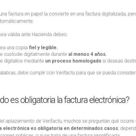
na factura en papel la convierte en una factura digitalizada, per
utomáticamente.
sea válida ante Hacienda debes:
ea una copia
fiel y legible.
e custodie digitalmente durante
al menos 4 años.
e digitalice mediante
un proceso homologado
si deseas destrui
alabras, debe cumplir con Verifactu para que se pueda considera
o es obligatoria la factura electrónica?
l aplazamiento de Verifactu, muchos se preguntan qué ocurre co
a electrónica es obligatoria en determinados casos
, depen
ciones públicas, o si se trata de una factura simplificada.