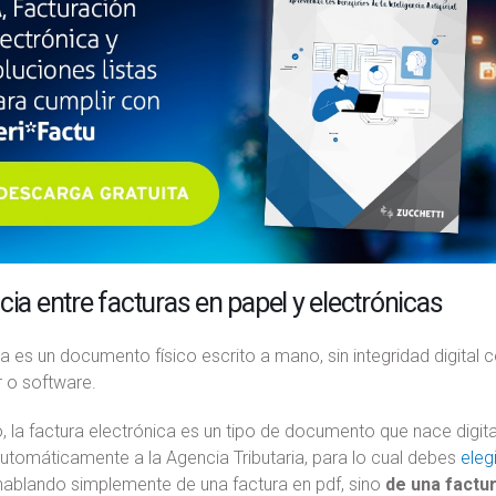
cia entre facturas en papel y electrónicas
a es un documento físico escrito a mano, sin integridad digital ce
 o software.
 la factura electrónica es un tipo de documento que nace digital
utomáticamente a la Agencia Tributaria, para lo cual debes
eleg
ablando simplemente de una factura en pdf, sino
de una factur