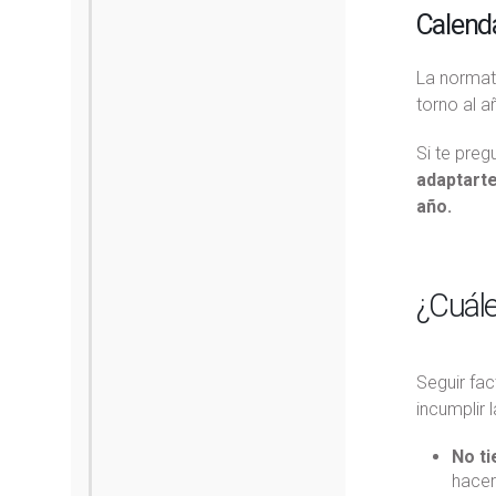
Calenda
La normati
torno al a
Si te pre
adaptarte
año.
¿Cuále
Seguir fac
incumplir 
No ti
hacer