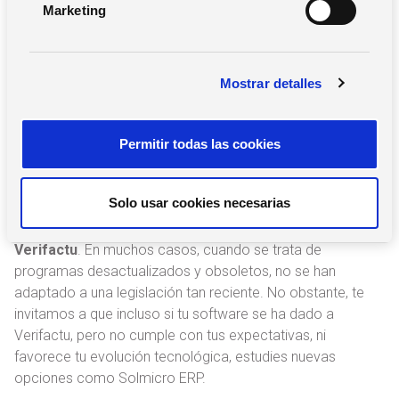
Marketing
electrónico, referencia al sistema Verifactu, registro de
d
eventos y la posibilidad de envío de los registros de
e
facturación a la AEAT.
c
Mostrar detalles
o
Si no está adaptado a Verifactu, en tal caso deberías
elegir
n
programa de facturación
o software ERP para cumplir con
s
la legislación y transformar tu negocio.
Permitir todas las cookies
e
n
Revisa tu sistema de facturación actual
t
Solo usar cookies necesarias
i
Evalúa tu software actual.
Comprueba si está adaptado a
m
Verifactu
. En muchos casos, cuando se trata de
i
programas desactualizados y obsoletos, no se han
e
adaptado a una legislación tan reciente. No obstante, te
n
invitamos a que incluso si tu software se ha dado a
t
Verifactu, pero no cumple con tus expectativas, ni
o
favorece tu evolución tecnológica, estudies nuevas
opciones como Solmicro ERP.