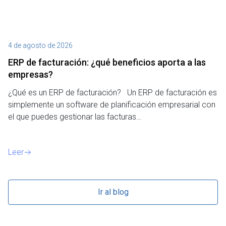
4 de agosto de 2026
27
ERP de facturación​: ¿qué beneficios aporta a las
M
empresas?
¿P
¿Qué es un ERP de facturación? Un ERP de facturación es
de
simplemente un software de planificación empresarial con
o 
el que puedes gestionar las facturas…
Le
Leer
Ir al blog