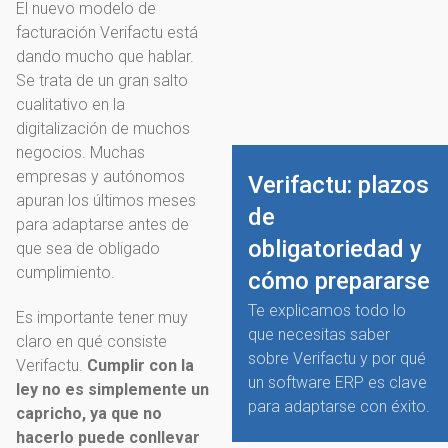
El nuevo modelo de
facturación Verifactu está
dando mucho que hablar.
Se trata de un gran salto
cualitativo en la
digitalización de muchos
negocios. Muchas
empresas y autónomos
Verifactu: plazos
apuran los últimos meses
de
para adaptarse antes de
obligatoriedad y
que sea de obligado
cumplimiento.
cómo prepararse
Te explicamos todo lo
Es importante tener muy
que necesitas saber
claro en qué consiste
sobre Verifactu y por qué
Verifactu.
Cumplir con la
un software ERP es clave
ley no es simplemente un
para adaptarse con éxito.
capricho, ya que no
hacerlo puede conllevar