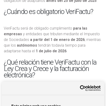
obligación de adaptarlos
antes del 25 de julio de 2025
.
¿Cuándo es obligatorio VeriFactu?
VeriFactu será de obligado cumplimiento
para las
empresas
y entidades que tributen mediante el Impuesto
de Sociedades
a partir del 1 de enero de 2026
, mientras
que los
autónomos
tendrán todavía tiempo para
adaptarse hasta el
1 de julio de 2026
.
¿Qué relación tiene VeriFactu con la
Ley Crea y Crece y la facturación
electrónica?
Es importante tener claro que VeriFactu y la
Ley Crea y
Crece
son dos aspectos distintos. VeriFactu nace a partir
de la Ley Antifraude, y persigue como objetivo evitar la
Esta página web usa cookies