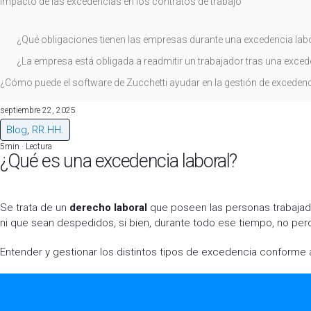
Impacto de las excedencias en los contratos de trabajo
¿Qué obligaciones tienen las empresas durante una excedencia lab
¿La empresa está obligada a readmitir un trabajador tras una exced
¿Cómo puede el software de Zucchetti ayudar en la gestión de excedenc
septiembre 22, 2025
Blog
,
RR.HH.
5
min · Lectura
¿Qué es una excedencia laboral?
Se trata de un
derecho laboral
que poseen las personas trabaja
ni que sean despedidos, si bien, durante todo ese tiempo, no perci
Entender y gestionar los distintos tipos de excedencia conforme a