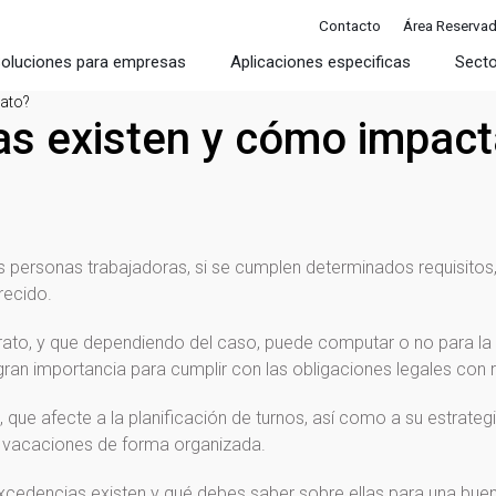
Contacto
Área Reserva
oluciones para empresas
Aplicaciones especificas
Sect
rato?
as existen y cómo impact
s personas trabajadoras, si se cumplen determinados requisitos,
recido.
rato, y que dependiendo del caso, puede computar o no para la ant
 gran importancia para cumplir con las obligaciones legales con
ue afecte a la planificación de turnos, así como a su estrateg
y vacaciones de forma organizada.
xcedencias existen y qué debes saber sobre ellas para una buen