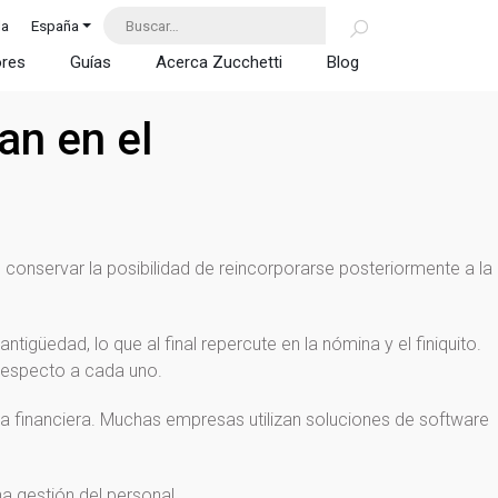
da
España
ores
Guías
Acerca Zucchetti
Blog
an en el
 conservar la posibilidad de reincorporarse posteriormente a la
igüedad, lo que al final repercute en la nómina y el finiquito.
 respecto a cada uno.
ia financiera. Muchas empresas utilizan soluciones de software
a gestión del personal.