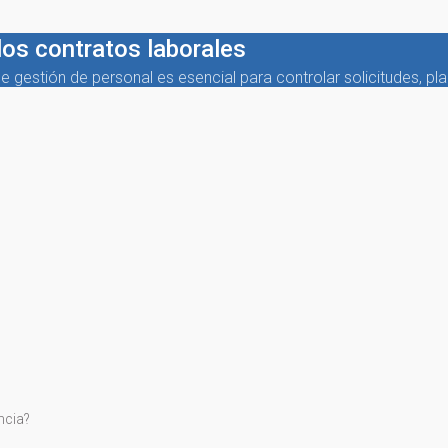
los contratos laborales
gestión de personal es esencial para controlar solicitudes, pl
ncia?