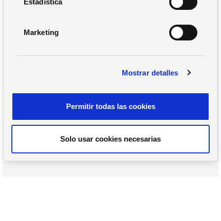
i
Estadística
ó
n
Marketing
d
e
c
Mostrar detalles
o
n
s
Permitir todas las cookies
e
n
t
Solo usar cookies necesarias
i
m
i
e
n
t
o