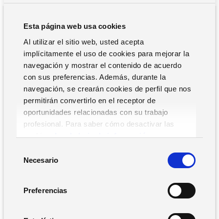
gratuíta.
Esta página web usa cookies
DESCARGA LA GUÍA
Al utilizar el sitio web, usted acepta
implícitamente el uso de cookies para mejorar la
navegación y mostrar el contenido de acuerdo
con sus preferencias. Además, durante la
navegación, se crearán cookies de perfil que nos
permitirán convertirlo en el receptor de
oportunidades relacionadas con su trabajo
profesional. Para saber cómo desactivar las
cookies,
Lea la hoja de información.
S
Necesario
e
l
e
Preferencias
c
c