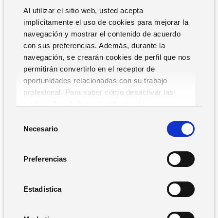
Al utilizar el sitio web, usted acepta
implícitamente el uso de cookies para mejorar la
navegación y mostrar el contenido de acuerdo
con sus preferencias. Además, durante la
navegación, se crearán cookies de perfil que nos
permitirán convertirlo en el receptor de
oportunidades relacionadas con su trabajo
profesional. Para saber cómo desactivar las
cookies,
Lea la hoja de información.
S
Necesario
e
l
e
Preferencias
c
c
i
Estadística
ó
n