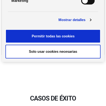
Marketing
d
e
c
Mostrar detalles
o
n
s
Permitir todas las cookies
e
n
t
Solo usar cookies necesarias
i
m
i
e
n
t
o
CASOS DE ÉXITO