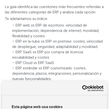
La guía identifica las cuestiones más frecuentes referidas a
las diferentes categorías de ERP y analiza cada opción.
Te adelantamos su índice:
– ERP web vs ERP de escritorio: velocidad de
implementación, dependencia de internet, movilidad,
flexibilidad y costes.
– ERP en la nube vs ERP on premise: costes, velocidad
de despliegue, seguridad, adaptabilidad y movilidad.
– ERP SaaS vs ERP por compra de licencia:
escalabilidad y costes.
– ERP Cloud vs ERP SaaS.
– ERP estándar vs ERP customizado: costes,
dependencia, plazos, integraciones, personalización y
nuevas funcionalidades.
– Cómo podemos ayudarte a elegir la mejor solución.
Puedes solicitarla de forma totalmente gratuita:
ACCEDE AL SUMARIO EJECUTIVO
Esta página web usa cookies