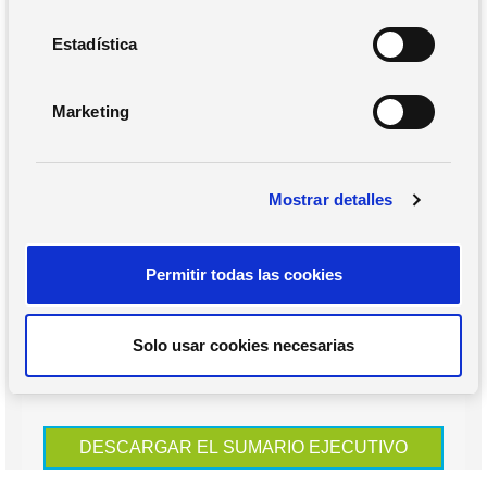
c
i
Estadística
ó
n
Marketing
d
e
c
Mostrar detalles
o
n
s
Permitir todas las cookies
e
n
t
Solo usar cookies necesarias
i
m
i
e
n