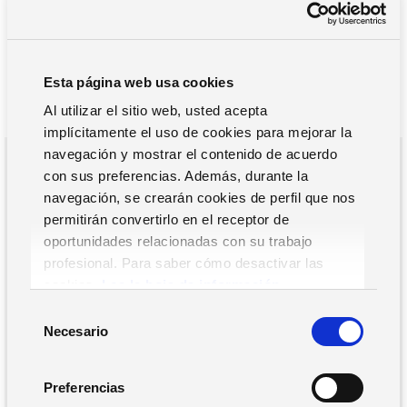
Business Intelligence.
Nuevas tendencias: Geolocalización, apps y recursos
móviles.
Esta página web usa cookies
Puedes descargar el sumario ejecutivo de forma
Al utilizar el sitio web, usted acepta
totalmente gratuíta.
implícitamente el uso de cookies para mejorar la
navegación y mostrar el contenido de acuerdo
con sus preferencias. Además, durante la
ACCEDE AL SUMARIO EJECUTIVO
navegación, se crearán cookies de perfil que nos
permitirán convertirlo en el receptor de
oportunidades relacionadas con su trabajo
profesional. Para saber cómo desactivar las
cookies,
Lea la hoja de información.
S
Necesario
e
l
e
Preferencias
c