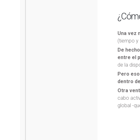
¿Cómo 
Una vez m
(tiempo y 
De hecho,
entre el 
de la dis
Pero eso 
dentro de
Otra vent
cabo activ
global -qu