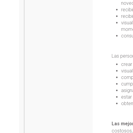
noved
recib
recib
visua
mome
consu
Las perso
crear
visual
compr
cumpl
asign
estar 
obten
Las mejor
costosos,