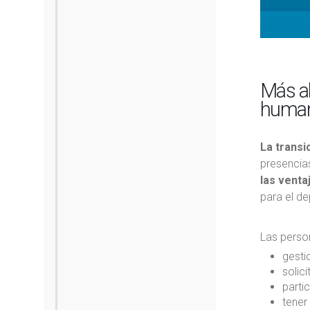
Más al
huma
La transi
presencias
las venta
para el d
Las perso
gestio
solic
parti
tener