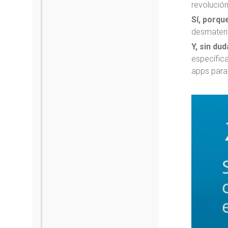
revolución
Sí, porqu
desmateria
Y, sin du
específica
apps para 