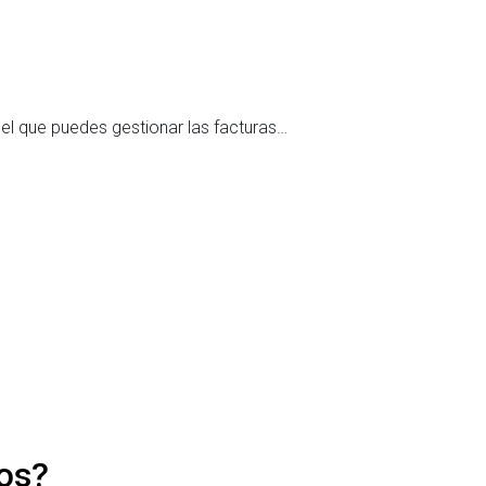
27 de juli
Modelo 
el que puedes gestionar las facturas…
¿Para qu
Leer
os?