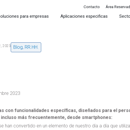
Contacto
Área Reserva
oluciones para empresas
Aplicaciones especificas
Sect
2, 2023
Blog
,
RR.HH.
mbre 2023
 con funcionalidades específicas, diseñados para el pers
o, incluso más frecuentemente, desde smartphones:
e han convertido en un elemento de nuestro día a día que utiliza