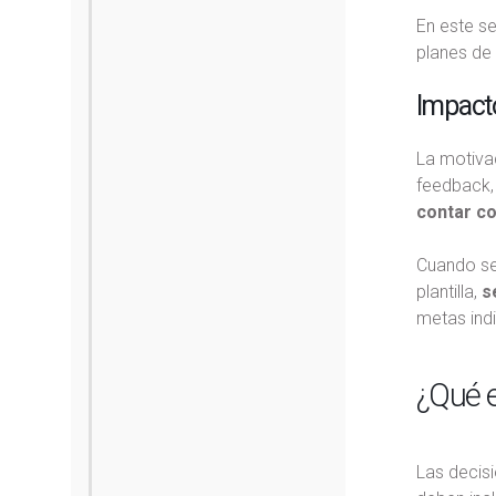
En este se
planes de 
Impacto
La motiva
feedback,
contar co
Cuando se 
plantilla,
se
metas indi
¿Qué e
Las decis