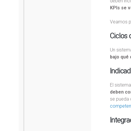
deben inc
KPIs se v
Veamos pu
Ciclos 
Un sistem
bajo qué 
Indicad
El sistema
deben cor
se pueda 
competen
Integra