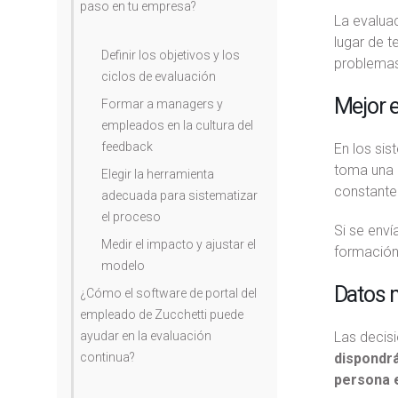
paso en tu empresa?
La evalua
lugar de 
Definir los objetivos y los
problemas
ciclos de evaluación
Mejor e
Formar a managers y
empleados en la cultura del
feedback
En los sis
toma una 
Elegir la herramienta
constante 
adecuada para sistematizar
el proceso
Si se enví
Medir el impacto y ajustar el
formación 
modelo
Datos 
¿Cómo el software de portal del
empleado de Zucchetti puede
Las decis
ayudar en la evaluación
dispondrá
continua?
persona 