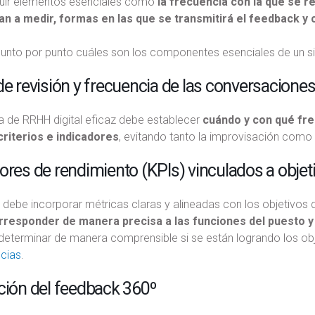
luir elementos esenciales como
la frecuencia con la que se r
an a medir, formas en las que se transmitirá el feedback y 
nto por punto cuáles son los componentes esenciales de un sis
de revisión y frecuencia de las conversacione
a de RRHH digital eficaz debe establecer
cuándo y con qué fre
criterios e indicadores
, evitando tanto la improvisación como l
ores de rendimiento (KPIs) vinculados a objet
 debe incorporar métricas claras y alineadas con los objetivos 
responder de manera precisa a las funciones del puesto y
determinar de manera comprensible si se están logrando los ob
cias
.
ción del feedback 360º