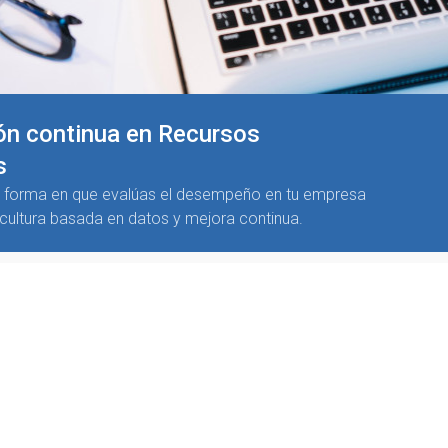
ón continua en Recursos
s
a forma en que evalúas el desempeño en tu empresa
cultura basada en datos y mejora continua.