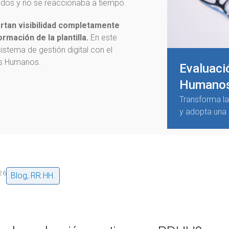
ados y no se reaccionaba a tiempo.
rtan visibilidad completamente
rmación de la plantilla.
En este
istema de gestión digital con el
os Humanos.
Evaluaci
Humano
Transforma l
y adopta una 
26
Blog
,
RR.HH.