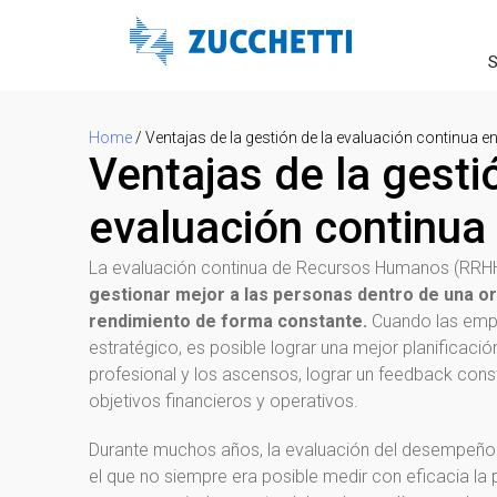
S
Home
/
Ventajas de la gestión de la evaluación continua 
Ventajas de la gesti
evaluación continu
La evaluación continua de Recursos Humanos (RRH
gestionar mejor a las personas dentro de una o
rendimiento de forma constante.
Cuando las emp
estratégico, es posible lograr una mejor planificación d
profesional y los ascensos, lograr un feedback cons
objetivos financieros y operativos.
Durante muchos años, la evaluación del desempeño
el que no siempre era posible medir con eficacia la