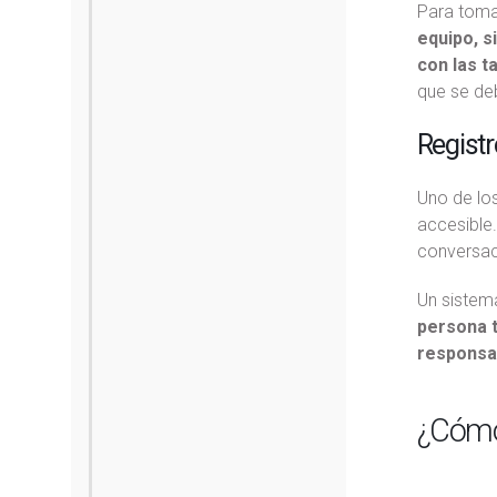
Para toma
equipo, s
con las t
que se deb
Registr
Uno de los
accesible.
conversac
Un sistema
persona t
responsa
¿Cómo 