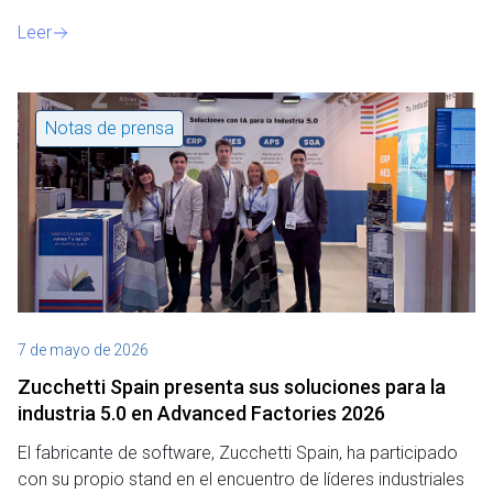
o
Leer
Notas de prensa
7 de mayo de 2026
Zucchetti Spain presenta sus soluciones para la
industria 5.0 en Advanced Factories 2026
El fabricante de software, Zucchetti Spain, ha participado
con su propio stand en el encuentro de líderes industriales