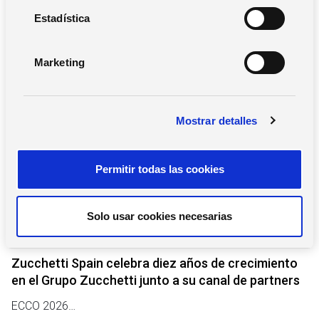
c
Buscar
i
Estadística
ó
n
Marketing
d
e
Notas de prensa
c
Mostrar detalles
o
n
s
Permitir todas las cookies
e
n
t
Solo usar cookies necesarias
i
14 de mayo de 2026
m
i
Zucchetti Spain celebra diez años de crecimiento
e
en el Grupo Zucchetti junto a su canal de partners
n
ECCO 2026…
t