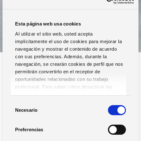
Esta página web usa cookies
Al utilizar el sitio web, usted acepta
implícitamente el uso de cookies para mejorar la
navegación y mostrar el contenido de acuerdo
con sus preferencias. Además, durante la
navegación, se crearán cookies de perfil que nos
permitirán convertirlo en el receptor de
oportunidades relacionadas con su trabajo
profesional. Para saber cómo desactivar las
cookies,
Lea la hoja de información.
Filtros
S
Necesario
e
l
e
Preferencias
c