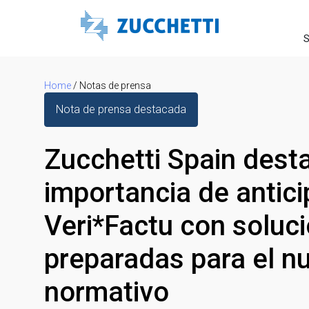
S
Home
/
Notas de prensa
Nota de prensa destacada
Zucchetti Spain desta
importancia de antici
Veri*Factu con soluc
preparadas para el n
normativo