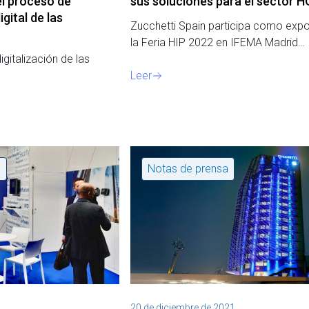
el proceso de
sus soluciones para el sector 
gital de las
Zucchetti Spain participa como expo
la Feria HIP 2022 en IFEMA Madrid…
igitalización de las
Leer
a
Notas de prensa
20 de diciembre de 2021