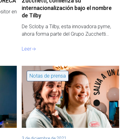
HORECA
Zucchetti, comienza su
internacionalización bajo el nombre
sitor en
de Tilby
De Scloby a Tilby, esta innovadora pyme,
ahora forma parte del Grupo Zucchetti…
Leer
Notas de prensa
3 de diciembre de 2021