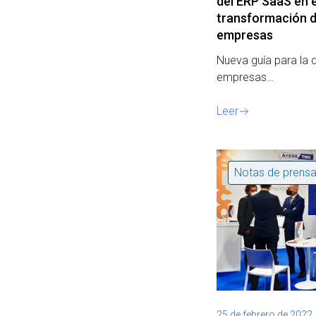
del ERP SaaS en 
transformación di
empresas
Nueva guía para la d
empresas…
Leer
Notas de prens
25 de febrero de 2022