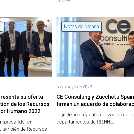
Leer
a
Notas de prensa
5 de mayo de 2022
presenta su oferta
CE Consulting y Zucchetti Spain
stión de los Recursos
firman un acuerdo de colaborac
tor Humano 2022
Digitalización y automatización de lo
empresa líder en
departamentos de RR.HH….
n, también de Recursos