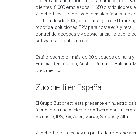
Con 40 años de historia, una facturación de 1.3
clientes, 8.000 empleados, 1.650 distribuidores en
Zucchetti es uno de los principales fabricantes
en Italia desde 2006, en el ranking Top5 IT ranki
robótica, soluciones TPV para hostelería y retail
control de accesos y videovigilancia, lo que le
software a escala europea.
Está presente en más de 30 ciudades de Italia y 
Francia, Reino Unido, Austria, Rumanía, Bulgaria,
crecimiento.
Zucchetti en España
El Grupo Zucchetti está presente en nuestro país
fabricantes nacionales de software con un largo
Solmicro, IDS, i68, Arión, Sarce, Seteco y Altai.
Zucchetti Spain es hoy un punto de referencia e