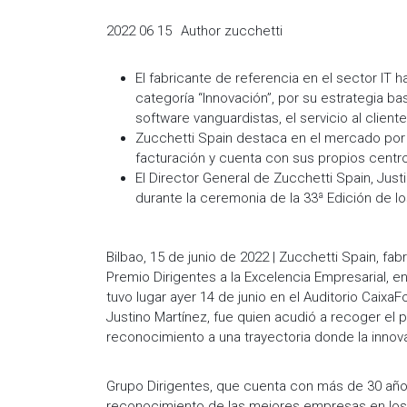
2022 06 15
Author
zucchetti
El fabricante de referencia en el sector IT 
categoría “Innovación”, por su estrategia ba
software vanguardistas, el servicio al clien
Zucchetti Spain destaca en el mercado por 
facturación y cuenta con sus propios centro
El Director General de Zucchetti Spain, Jus
durante la ceremonia de la 33ª Edición de l
Bilbao, 15 de junio de 2022 | Zucchetti Spain, fab
Premio Dirigentes a la Excelencia Empresarial, 
tuvo lugar ayer 14 de junio en el Auditorio Caixa
Justino Martínez, fue quien acudió a recoger el
reconocimiento a una trayectoria donde la innova
Grupo Dirigentes, que cuenta con más de 30 años 
reconocimiento de las mejores empresas en los d