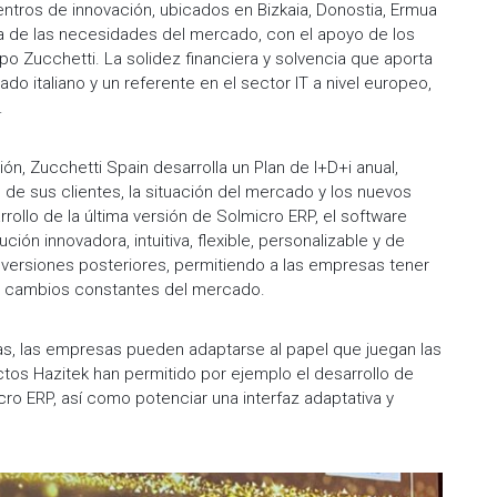
tros de innovación, ubicados en Bizkaia, Donostia, Ermua
a de las necesidades del mercado, con el apoyo de los
o Zucchetti. La solidez financiera y solvencia que aporta
do italiano y un referente en el sector IT a nivel europeo,
.
ción, Zucchetti Spain desarrolla un Plan de I+D+i anual,
de sus clientes, la situación del mercado y los nuevos
rollo de la última versión de Solmicro ERP, el software
ión innovadora, intuitiva, flexible, personalizable y de
ia versiones posteriores, permitiendo a las empresas tener
os cambios constantes del mercado.
as, las empresas pueden adaptarse al papel que juegan las
os Hazitek han permitido por ejemplo el desarrollo de
icro ERP, así como potenciar una interfaz adaptativa y