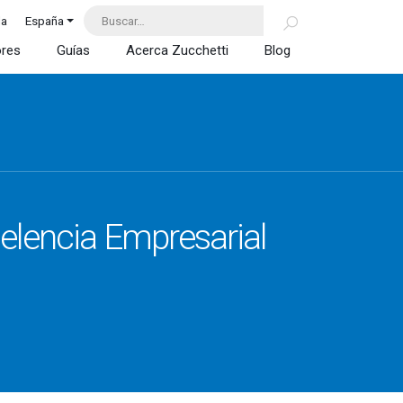
da
España
ores
Guías
Acerca Zucchetti
Blog
celencia Empresarial