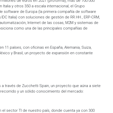
00 millones de euros en 2021 (proforma), más de 700.000
 Italia y otros 350 a escala internacional, el Grupo
 de software de Europa (la primera compañía de software
ng IDC Italia) con soluciones de gestión de RR.HH., ERP-CRM,
, automatización, Internet de las cosas, M2M y sistemas de
 posiciona como una de las principales compañías de
en 11 países, con oficinas en España, Alemania, Suiza,
 México y Brasil, un proyecto de expansión en constante
 a través de Zucchetti Spain, un proyecto que aúna a siete
 recorrido y un sólido conocimiento del mercado:
n el sector TI de nuestro país, donde cuenta ya con 300