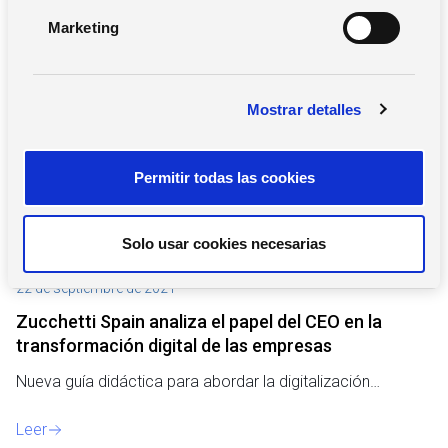
n
Marketing
d
e
c
Notas de prensa
Mostrar detalles
o
n
s
Permitir todas las cookies
e
n
t
Solo usar cookies necesarias
i
m
22 de septiembre de 2021
i
Zucchetti Spain analiza el papel del CEO en la
e
transformación digital de las empresas
n
t
Nueva guía didáctica para abordar la digitalización…
o
Leer