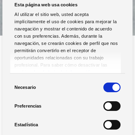
Esta página web usa cookies
Al utilizar el sitio web, usted acepta
implícitamente el uso de cookies para mejorar la
navegación y mostrar el contenido de acuerdo
con sus preferencias. Además, durante la
navegación, se crearán cookies de perfil que nos
permitirán convertirlo en el receptor de
oportunidades relacionadas con su trabajo
profesional. Para saber cómo desactivar las
cookies,
Lea la hoja de información.
S
Filtros
Necesario
e
l
e
Preferencias
c
c
i
Estadística
Buscar
ó