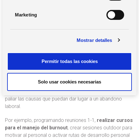
ó
n
Nuestra herramienta de IA nos puede también
Marketing
d
proporcionar alertas que ayuden al Departamento de
e
RRHH a ser consciente de la situación y actuar con
c
prontitud para evitar el abandono laboral.
Mostrar detalles
o
n
Acciones automatizadas y
s
personalizadas
Permitir todas las cookies
e
n
El uso de
herramientas de Business Intelligence para RRHH
t
Solo usar cookies necesarias
y análisis predictivo con IA permiten que las empresas
i
adopten acciones automatizadas que ayuden a anticipar y
m
paliar las causas que puedan dar lugar a un abandono
i
laboral.
e
n
Por ejemplo, programando reuniones 1-1,
realizar cursos
t
para el manejo del burnout
, crear sesiones outdoor para
o
motivar al personal o activar rutas de desarrollo personal