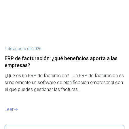
4 de agosto de 2026
27
ERP de facturación​: ¿qué beneficios aporta a las
M
empresas?
¿P
¿Qué es un ERP de facturación? Un ERP de facturación es
de
simplemente un software de planificación empresarial con
o 
el que puedes gestionar las facturas…
Le
Leer