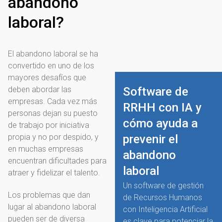
abandono
laboral?
El abandono laboral se ha
convertido en uno de los
mayores desafíos que
deben abordar las
Software de
empresas. Cada vez más
RRHH con IA y
personas dejan su puesto
cómo ayuda a
de trabajo por iniciativa
propia y no por despido, y
prevenir el
en muchas empresas
abandono
encuentran dificultades para
laboral
atraer y fidelizar el talento.
Un software de gestión
Los problemas que dan
de Recursos Humanos
lugar al abandono laboral
con Inteligencia Artificial
pueden ser de diversa
es clave para potenciar la