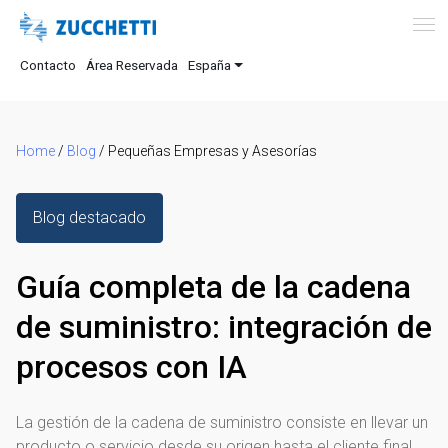
Contacto
Área Reservada
España
Home
/
Blog
/
Pequeñas Empresas y Asesorías
Blog destacado
Guía completa de la cadena
de suministro: integración de
procesos con IA
La gestión de la cadena de suministro consiste en llevar un
producto o servicio desde su origen hasta el cliente final.