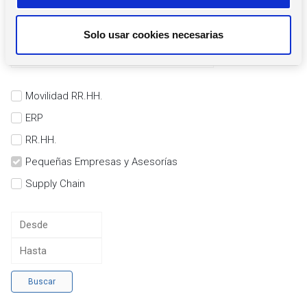
n
Filtros
t
Solo usar cookies necesarias
i
m
i
e
Movilidad RR.HH.
n
ERP
t
RR.HH.
o
Pequeñas Empresas y Asesorías
Supply Chain
Buscar