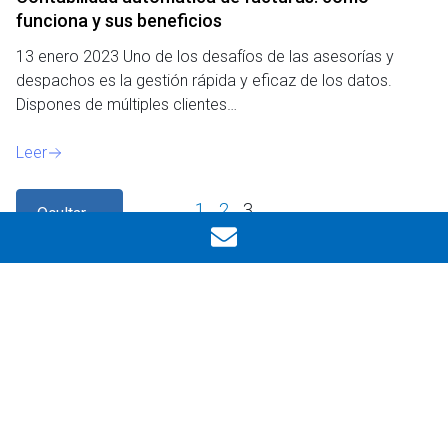
funciona y sus beneficios
13 enero 2023 Uno de los desafíos de las asesorías y
despachos es la gestión rápida y eficaz de los datos.
Dispones de múltiples clientes…
Leer
1
2
3
Ocultar
filtros
Volver a los filtros
¿POR QUE NOS TIENES QUE ELEGIR?
Impulsamos la gestión y el
crecimiento de tu empresa