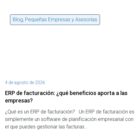
Blog
,
Pequeñas Empresas y Asesorías
4 de agosto de 2026
27
ERP de facturación​: ¿qué beneficios aporta a las
M
empresas?
¿P
¿Qué es un ERP de facturación? Un ERP de facturación es
de
simplemente un software de planificación empresarial con
o 
el que puedes gestionar las facturas…