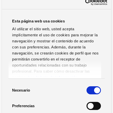
para la presentación de impuestos
Cabe destacar varios beneficios si tu asesoría decide
Esta página web usa cookies
apostar por un software de gestión de despachos para la
Al utilizar el sitio web, usted acepta
gestión fiscal y tributaria de sus clientes.
implícitamente el uso de cookies para mejorar la
Rapidez
navegación y mostrar el contenido de acuerdo
con sus preferencias. Además, durante la
Podrás calcular el Impuesto del Patrimonio de manera
navegación, se crearán cookies de perfil que nos
más rápida, lo que te ayudaría a poder gestionar un mayor
permitirán convertirlo en el receptor de
número de clientes. No sólo podrías automatizar el cálculo
oportunidades relacionadas con su trabajo
de los datos, sino que podrías presentar la declaración de
profesional. Para saber cómo desactivar las
impuestos como apoderado de tu cliente conectando
cookies,
Lea la hoja de información.
directamente con la página de la Agencia Tributaria donde
S
tienes que presentar el impuesto.
Necesario
e
Detección de errores
l
e
Preferencias
Con la ayuda de un software de gestión fiscal es más fácil
c