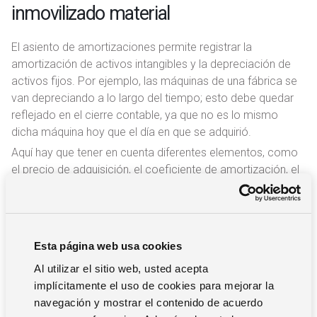
inmovilizado material
El asiento de amortizaciones permite registrar la
amortización de activos intangibles y la depreciación de
activos fijos. Por ejemplo, las máquinas de una fábrica se
van depreciando a lo largo del tiempo; esto debe quedar
reflejado en el cierre contable, ya que no es lo mismo
dicha máquina hoy que el día en que se adquirió.
Aquí hay que tener en cuenta diferentes elementos, como
el precio de adquisición, el coeficiente de amortización, el
valor residual, las cuotas pagadas durante el ejercicio y la
amortización acumulada.
La adquisición de inmovilizado material no se considera un
gasto, sino una inversión, por lo que repercute
Esta página web usa cookies
proporcionalmente en la cuenta de pérdidas y ganancias.
Al utilizar el sitio web, usted acepta
implícitamente el uso de cookies para mejorar la
8. Cierre de libros contables
navegación y mostrar el contenido de acuerdo