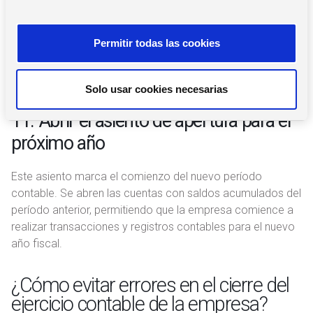
final del período contable para cerrar las cuentas de
n
ingresos y gastos y transferir sus saldos a cuentas de
s
resultados acumulados. Este paso es esencial para iniciar
Permitir todas las cookies
e
el próximo período con saldos de cuentas temporales
n
limpios.
t
Solo usar cookies necesarias
i
m
11. Abrir el asiento de apertura para el
i
próximo año
e
n
Este asiento marca el comienzo del nuevo período
t
contable. Se abren las cuentas con saldos acumulados del
o
período anterior, permitiendo que la empresa comience a
realizar transacciones y registros contables para el nuevo
año fiscal.
¿Cómo evitar errores en el cierre del
ejercicio contable de la empresa?