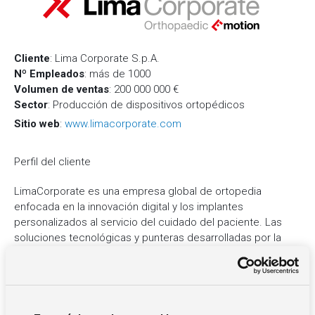
Cliente
: Lima Corporate S.p.A.
Nº Empleados
: más de 1000
Volumen de ventas
: 200 000 000 €
Sector
: Producción de dispositivos ortopédicos
Sitio web
:
www.limacorporate.com
Perfil del cliente
LimaCorporate es una empresa global de ortopedia
enfocada en la innovación digital y los implantes
personalizados al servicio del cuidado del paciente. Las
soluciones tecnológicas y punteras desarrolladas por la
empresa están a disposición de los cirujanos, con el fin de
mejorar los resultados quirúrgicos de los pacientes que se
someten a cirugías de reemplazo articular. El principal
objetivo de LimaCorporate es proporcionar a los cirujanos