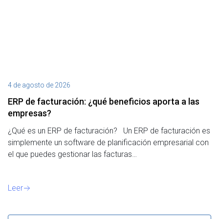
4 de agosto de 2026
27
ERP de facturación​: ¿qué beneficios aporta a las
M
empresas?
¿P
¿Qué es un ERP de facturación? Un ERP de facturación es
de
simplemente un software de planificación empresarial con
o 
el que puedes gestionar las facturas…
Le
Leer