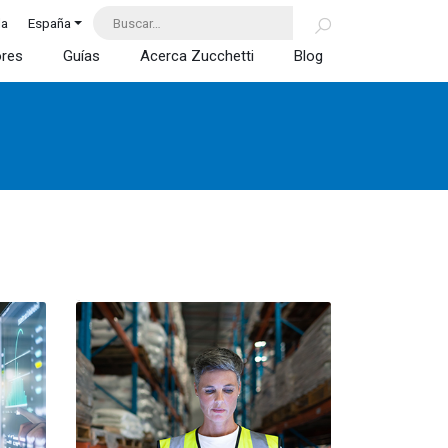
da
España
ores
Guías
Acerca Zucchetti
Blog