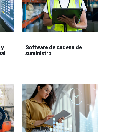
 y
Software de cadena de
eal
suministro