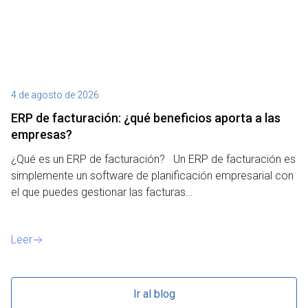
4 de agosto de 2026
27
ERP de facturación​: ¿qué beneficios aporta a las
M
empresas?
¿P
¿Qué es un ERP de facturación? Un ERP de facturación es
de
simplemente un software de planificación empresarial con
o 
el que puedes gestionar las facturas…
Le
Leer
Ir al blog