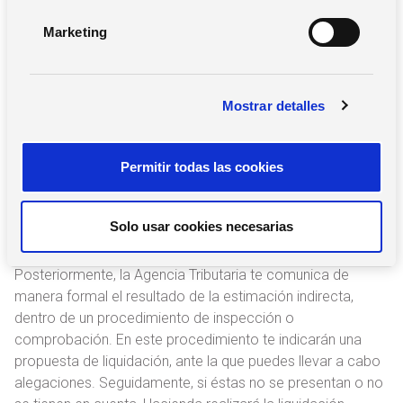
indirectas?
n
Marketing
d
e
Las estimaciones indirectas son llevadas a cabo por la
c
propia administración tributaria, por lo que no hay ningún
Mostrar detalles
o
tipo de herramienta que pueda servirte para calcular este
n
dato, ya que es una combinación de factores.
s
La Agencia Tributaria determina la cuota tributaria según
Permitir todas las cookies
e
ratios sectoriales, herramientas estadísticas y analíticas,
n
así como determinados indicadores, como puede ser el
t
Solo usar cookies necesarias
consumo eléctrico o el número de personas trabajadoras
i
en la empresa.
m
Posteriormente, la Agencia Tributaria te comunica de
i
manera formal el resultado de la estimación indirecta,
e
dentro de un procedimiento de inspección o
n
comprobación. En este procedimiento te indicarán una
t
propuesta de liquidación, ante la que puedes llevar a cabo
o
alegaciones. Seguidamente, si éstas no se presentan o no