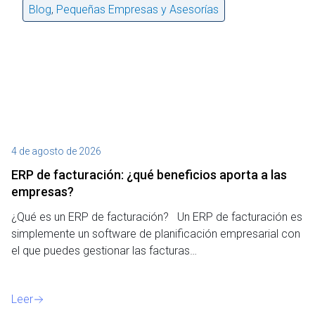
Blog
,
Pequeñas Empresas y Asesorías
4 de agosto de 2026
27
ERP de facturación​: ¿qué beneficios aporta a las
M
empresas?
¿P
¿Qué es un ERP de facturación? Un ERP de facturación es
de
simplemente un software de planificación empresarial con
o 
el que puedes gestionar las facturas…
Le
Leer