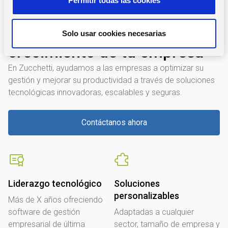
Permitir todas las cookies
e
n
¿POR QUE NOS TIENES QUE ELEGIR?
Impulsamos la gestión y el
t
Solo usar cookies necesarias
i
crecimiento de tu empresa
m
i
En Zucchetti, ayudamos a las empresas a optimizar su
e
gestión y mejorar su productividad a través de soluciones
n
tecnológicas innovadoras, escalables y seguras.
t
o
Contáctanos ahora
Liderazgo tecnológico
Soluciones
personalizables
Más de X años ofreciendo
software de gestión
Adaptadas a cualquier
empresarial de última
sector, tamaño de empresa y