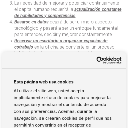
La necesidad de mejorar y potenciar continuamente
el capital humano requerirá la
actualización constante
de habilidades y competencias
Basarse en datos
dejará de ser un mero aspecto
tecnológico y pasará a ser un enfoque fundamental
para entender, decidir y mejorar constantemente
Reservar un escritorio u organizar espacios de
cotrabajo
en la oficina se convierte en un proceso
habitual y las integraciones con los sistemas de
control de acceso son imprescindibles
Redefinir la movilidad desde una perspectiva
sostenible
y
garantizar la seguridad de las
personas
, independientemente de dónde trabajen,
Esta página web usa cookies
será otro objetivo de esta revolución
También hay que reconsiderar la gestión del personal
,
Al utilizar el sitio web, usted acepta
porque la planificación de las actividades de la
implícitamente el uso de cookies para mejorar la
plantilla se convertirá en un tema crucial a la hora de
navegación y mostrar el contenido de acuerdo
gestionar nuevas formas de trabajo.
con sus preferencias. Además, durante la
navegación, se crearán cookies de perfil que nos
permitirán convertirlo en el receptor de