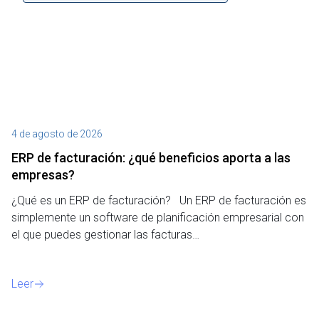
4 de agosto de 2026
27
ERP de facturación​: ¿qué beneficios aporta a las
M
empresas?
¿P
¿Qué es un ERP de facturación? Un ERP de facturación es
de
simplemente un software de planificación empresarial con
o 
el que puedes gestionar las facturas…
Le
Leer