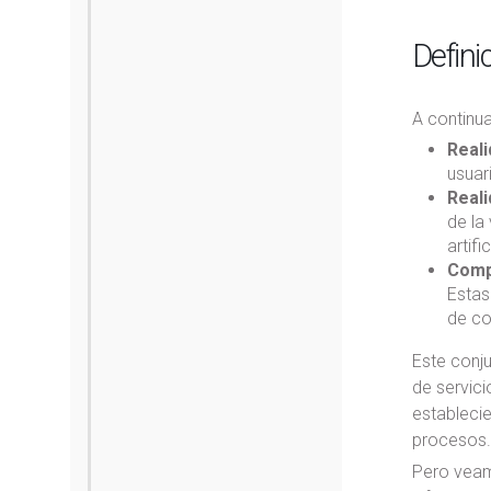
Defini
A continu
Reali
usuar
Reali
de la
artific
Compu
Estas
de con
Este conj
de servic
establecie
procesos.
Pero veam