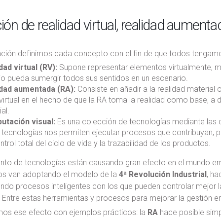
ción de realidad virtual, realidad aument
ación definimos cada concepto con el fin de que todos tengamo
dad virtual (RV):
Supone representar elementos virtualmente, m
io pueda sumergir todos sus sentidos en un escenario.
dad aumentada (RA):
Consiste en añadir a la realidad material 
 virtual en el hecho de que la RA toma la realidad como base, a d
ial.
tación visual:
Es una colección de tecnologías mediante las cu
 tecnologías nos permiten ejecutar procesos que contribuyan, p
trol total del ciclo de vida y la trazabilidad de los productos.
unto de tecnologías están causando gran efecto en el mundo emp
ios van adoptando el modelo de la
4ª Revolución Industrial
, h
ndo procesos inteligentes con los que pueden controlar mejor l
 Entre estas herramientas y procesos para mejorar la gestión e
os ese efecto con ejemplos prácticos: la
RA
hace posible simp