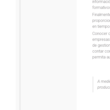
informaci
formativos
Finalmente
proporcion
en tiempo
Conocer c
empresas 
de gestio
contar co
permita au
A medid
produci