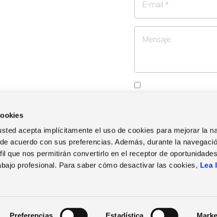
Mensaje
Consentimiento
comercial
Autorizo la comunicació
fines comerciales
cookies
Consentimiento
Estoy de acuerdo con
b, usted acepta implícitamente el uso de cookies para mejorar la 
 de acuerdo con sus preferencias. Además, durante la navegació
il que nos permitirán convertirlo en el receptor de oportunidade
abajo profesional. Para saber cómo desactivar las cookies,
Lea 
Preferencias
Estadística
Marke