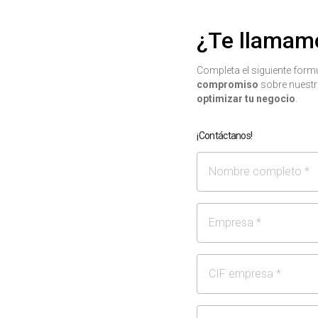
¿Te llamam
Completa el siguiente for
compromiso
sobre nuestr
optimizar tu negocio
.
¡Contáctanos!
Nombre
Empresa
CIF/NIF
Email