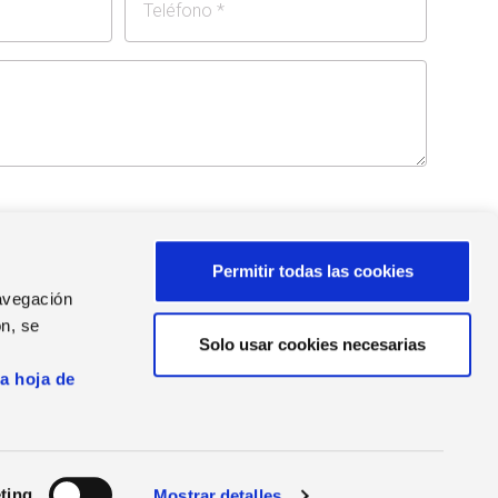
n de datos a empresas y socios del Grupo Zucchetti con
Permitir todas las cookies
 la
política de privacidad
.
navegación
n, se
Solo usar cookies necesarias
s
la hoja de
ting
Mostrar detalles