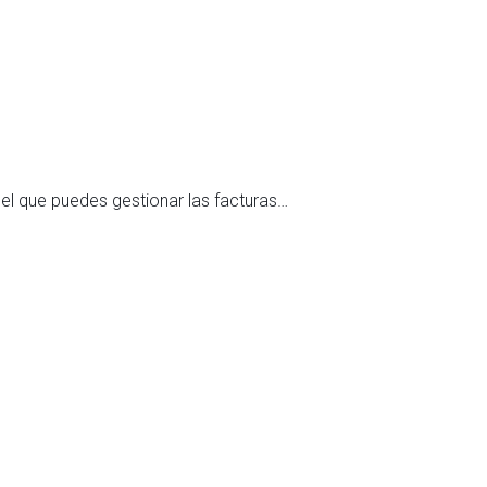
27 de juli
Modelo 
el que puedes gestionar las facturas…
¿Para qu
Leer