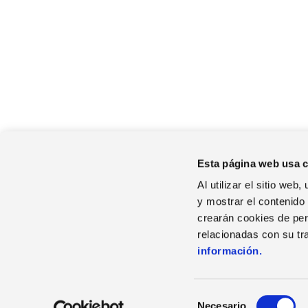
Esta página web usa 
Al utilizar el sitio we
y mostrar el contenido
crearán cookies de perf
relacionadas con su tr
información.
S
Necesario