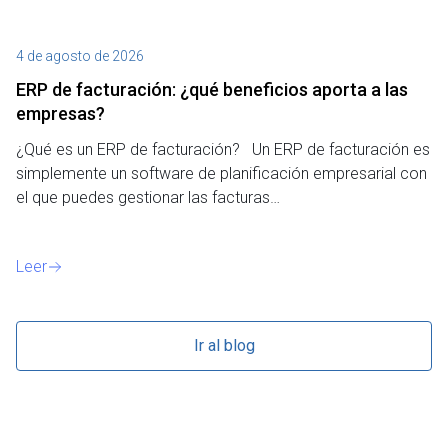
4 de agosto de 2026
27
ERP de facturación​: ¿qué beneficios aporta a las
M
empresas?
¿P
¿Qué es un ERP de facturación? Un ERP de facturación es
de
simplemente un software de planificación empresarial con
o 
el que puedes gestionar las facturas…
Le
Leer
Ir al blog