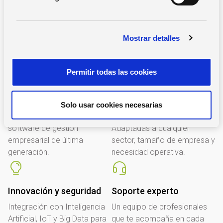
d
tecnológicas innovadoras, escalables y seguras.
e
c
Mostrar detalles
o
Contáctanos ahora
n
s
Permitir todas las cookies
e
n
t
Liderazgo tecnológico
Soluciones
Solo usar cookies necesarias
i
personalizables
Más de X años ofreciendo
m
software de gestión
Adaptadas a cualquier
i
empresarial de última
sector, tamaño de empresa y
e
generación.
necesidad operativa.
n
t
o
Innovación y seguridad
Soporte experto
Integración con Inteligencia
Un equipo de profesionales
Artificial, IoT y Big Data para
que te acompaña en cada