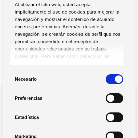
Al utilizar el sitio web, usted acepta
implícitamente el uso de cookies para mejorar la
navegación y mostrar el contenido de acuerdo
En esta línea, la disposición de una solución de Recursos
con sus preferencias. Además, durante la
Humanos será determinante para mejorar el
bienestar del
navegación, se crearán cookies de perfil que nos
empleado
.
permitirán convertirlo en el receptor de
oportunidades relacionadas con su trabajo
profesional. Para saber cómo desactivar las
cookies,
Lea la hoja de información.
S
Necesario
e
l
e
Preferencias
¿POR QUE NOS TIENES QUE ELEGIR?
c
Impulsamos la gestión y el
c
crecimiento de tu empresa
i
Estadística
ó
En Zucchetti, ayudamos a las empresas a optimizar su
n
Marketing
gestión y mejorar su productividad a través de soluciones