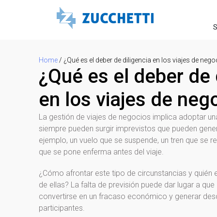
S
Home
/
¿Qué es el deber de diligencia en los viajes de neg
¿Qué es el deber de 
en los viajes de neg
La gestión de viajes de negocios implica adoptar un
siempre pueden surgir imprevistos que pueden gener
ejemplo, un vuelo que se suspende, un tren que se 
que se pone enferma antes del viaje.
¿Cómo afrontar este tipo de circunstancias y quién
de ellas? La falta de previsión puede dar lugar a qu
convertirse en un fracaso económico y generar desc
participantes.