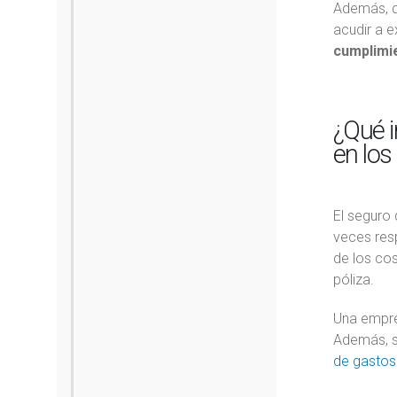
Además, de
acudir a 
cumplimie
¿Qué i
en los
El seguro 
veces res
de los cos
póliza.
Una empre
Además, s
de gastos 