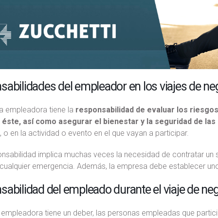
abilidades del empleador en los viajes de ne
a empleadora tiene la
responsabilidad de evaluar los riesgos 
 éste, así como asegurar el bienestar y la seguridad de las
l, o en la actividad o evento en el que vayan a participar.
nsabilidad implica muchas veces la necesidad de contratar un s
 cualquier emergencia. Además, la empresa debe establecer unos
abilidad del empleado durante el viaje de ne
e empleadora tiene un deber, las personas empleadas que partic