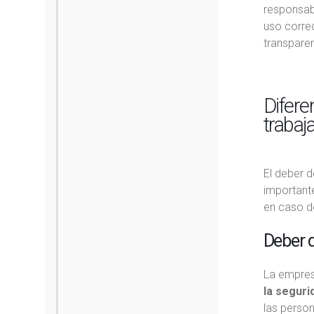
responsabi
uso corre
transpare
Difere
trabaj
El deber d
importante
en caso d
Deber d
La empres
la seguri
las perso