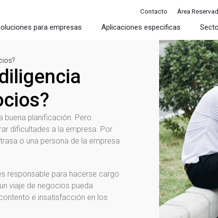
Contacto
Área Reserva
oluciones para empresas
Aplicaciones especificas
Sect
ocios?
diligencia
ocios?
a buena planificación. Pero
ar dificultades a la empresa. Por
retrasa o una persona de la empresa
 es responsable para hacerse cargo
e un viaje de negocios pueda
ontento e insatisfacción en los