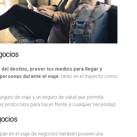
gocios
del destino, prever los medios para llegar y
 personas durante el viaje
, tanto en el trayecto como
eguro de viaje y un seguro de salud que permita
 protocolos para hacer frente a cualquier necesidad.
gocios
ipan en el viaje de negocios también poseen una