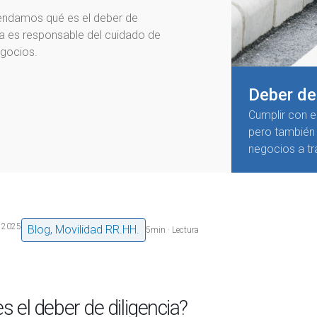
endamos qué es el deber de
a es responsable del cuidado de
egocios.
Deber de 
Cumplir con el
pero también 
negocios a tr
, 2025
Blog
,
Movilidad RR.HH.
5
min · Lectura
s el deber de diligencia?