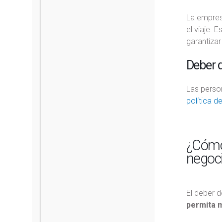
La empres
el viaje. 
garantizar
Deber d
Las person
política d
¿Cómo 
negoc
El deber d
permita m