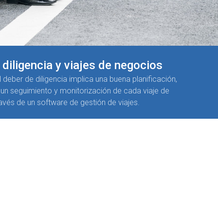
diligencia​ y viajes de negocios
 deber de diligencia implica una buena planificación,
un seguimiento y monitorización de cada viaje de
avés de un software de gestión de viajes.