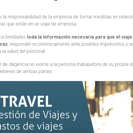
e la responsabilidad de la empresa de tomar medidas en relació
ras que están en un viaje de empresa.
ca brindarles
toda la información necesaria para que el viaj
icaz
, responder económicamente ante posibles imprevistos y as
 la salud del personal.
 de diligencia no exime a la persona trabajadora de su propia re
 deberes de ambas partes.