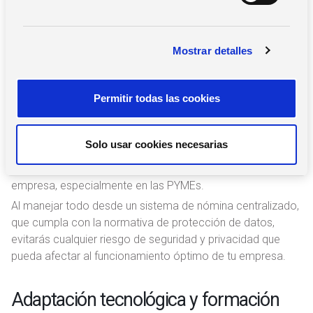
d
e
Seguridad y privacidad de los datos
c
Mostrar detalles
o
La IA es respetuosa con la información que se introduce
n
en los sistemas, pero debes velar por la centralización de
s
los datos en herramientas seguras, y dejar de utilizar
Permitir todas las cookies
e
programas informáticos que no te garantizan la seguridad
n
y privacidad adecuadas.
t
Solo usar cookies necesarias
Hoy día un sistema de
nómina cloud
es mucho mejor que
i
almacenar las nóminas en los sistemas informáticos de tu
m
empresa, especialmente en las PYMEs.
i
e
Al manejar todo desde un sistema de nómina centralizado,
n
que cumpla con la normativa de protección de datos,
t
evitarás cualquier riesgo de seguridad y privacidad que
o
pueda afectar al funcionamiento óptimo de tu empresa.
Adaptación tecnológica y formación