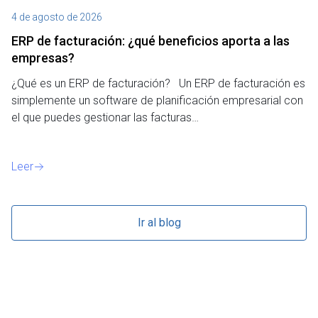
4 de agosto de 2026
27
ERP de facturación​: ¿qué beneficios aporta a las
M
empresas?
¿P
¿Qué es un ERP de facturación? Un ERP de facturación es
de
simplemente un software de planificación empresarial con
o 
el que puedes gestionar las facturas…
Le
Leer
Ir al blog