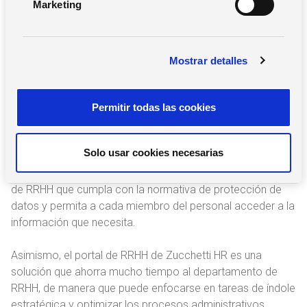
Marketing
empresa se almacena de forma segura en un software
d
con datos cifrados, de manera que los profesionales
e
pueden sentirse tranquilos de que toda la información
c
confidencial permanece a salvo.
Mostrar detalles
o
n
Lo ideal es trabajar únicamente con soluciones de
s
software de RRHH fiables, que cumplan con la RGPD y
Permitir todas las cookies
e
actúen de forma profesional en la gestión y el tratamiento
n
de los datos. Soluciones como Zucchetti HR, el software
t
Solo usar cookies necesarias
de gestión de RRHH de Zucchetti Spain, son la herramienta
i
ideal para las empresas que quieran implementar un Portal
m
de RRHH que cumpla con la normativa de protección de
i
datos y permita a cada miembro del personal acceder a la
e
información que necesita.
n
t
Asimismo, el portal de RRHH de Zucchetti HR es una
o
solución que ahorra mucho tiempo al departamento de
RRHH, de manera que puede enfocarse en tareas de índole
estratégica y optimizar los procesos administrativos