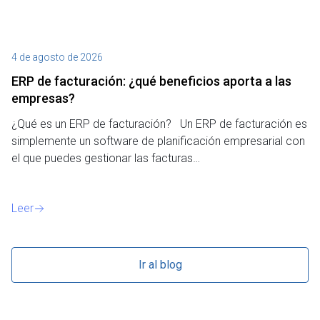
4 de agosto de 2026
27
ERP de facturación​: ¿qué beneficios aporta a las
M
empresas?
¿P
¿Qué es un ERP de facturación? Un ERP de facturación es
de
simplemente un software de planificación empresarial con
o 
el que puedes gestionar las facturas…
Le
Leer
Ir al blog