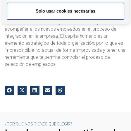
n
elementos en el proceso de selección de personal.
t
Solo usar cookies necesarias
i
Con esta herramienta tu empresa podrá agilizar las tareas
m
administrativas, identificar y atraer el talento, y sobre todo,
i
acompañar a los nuevos empleados en el proceso de
e
integración en la empresa. El capital humano es un
n
elemento estratégico de toda organización, por lo que es
t
imprescindible no actuar de forma improvisada y tener una
o
herramienta que te permita controlar el proceso de
selección de empleados.
¿POR QUE NOS TIENES QUE ELEGIR?