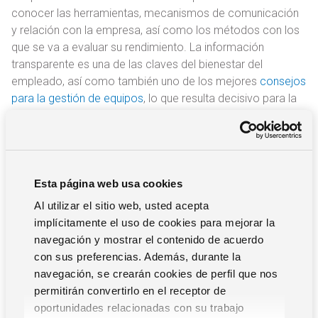
conocer las herramientas, mecanismos de comunicación
y relación con la empresa, así como los métodos con los
que se va a evaluar su rendimiento. La información
transparente es una de las claves del bienestar del
empleado, así como también uno de los mejores
consejos
para la gestión de equipos
, lo que resulta decisivo para la
retención del talento.
En esta línea, las soluciones de software de gestión de
Recursos Humanos serán claves para definir y desarrollar
el proceso de onboarding de forma digital. Esto permitirá
Esta página web usa cookies
que dispongas de un sistema estandarizado tanto para los
empleados en remoto como para los que trabajen desde
Al utilizar el sitio web, usted acepta
la oficina.
implícitamente el uso de cookies para mejorar la
navegación y mostrar el contenido de acuerdo
con sus preferencias. Además, durante la
¿Necesitas ayuda para hacer el
navegación, se crearán cookies de perfil que nos
proceso más eficiente?
permitirán convertirlo en el receptor de
oportunidades relacionadas con su trabajo