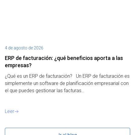
4 de agosto de 2026
27
ERP de facturación​: ¿qué beneficios aporta a las
M
empresas?
¿P
¿Qué es un ERP de facturación? Un ERP de facturación es
de
simplemente un software de planificación empresarial con
o 
el que puedes gestionar las facturas…
Le
Leer