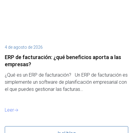
4 de agosto de 2026
27
ERP de facturación​: ¿qué beneficios aporta a las
M
empresas?
¿P
¿Qué es un ERP de facturación? Un ERP de facturación es
de
simplemente un software de planificación empresarial con
o 
el que puedes gestionar las facturas…
Le
Leer