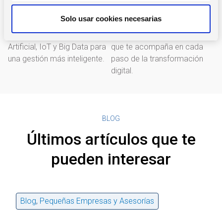
n
t
Innovación y seguridad
Soporte experto
Solo usar cookies necesarias
i
Integración con Inteligencia
Un equipo de profesionales
m
Artificial, IoT y Big Data para
que te acompaña en cada
i
una gestión más inteligente.
paso de la transformación
e
digital.
n
t
o
BLOG
Últimos artículos que te
pueden interesar
Blog
,
Pequeñas Empresas y Asesorías