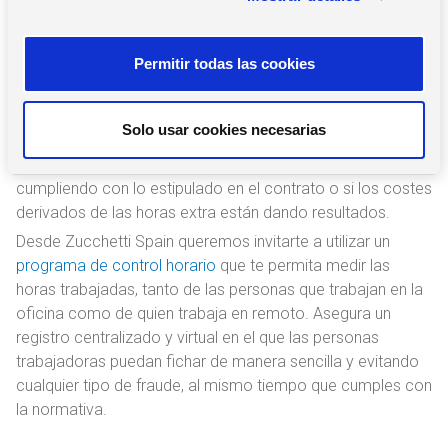
extra trabajadas para mejorar la gestión interna de la
n
organización.
s
Permitir todas las cookies
Se trata de una herramienta que aporta información útil
e
para la analítica de Recursos Humanos, lo que facilita la
n
toma de decisiones. Conocer cuántas horas trabajan las
t
Solo usar cookies necesarias
personas contratadas a diario permite evaluar si es
i
necesario contratar más personal, si el personal está
m
cumpliendo con lo estipulado en el contrato o si los costes
i
derivados de las horas extra están dando resultados.
e
n
Desde Zucchetti Spain queremos invitarte a utilizar un
t
programa de control horario
que te permita medir las
o
horas trabajadas, tanto de las personas que trabajan en la
oficina como de quien trabaja en remoto. Asegura un
registro centralizado y virtual en el que las personas
trabajadoras puedan fichar de manera sencilla y evitando
cualquier tipo de fraude, al mismo tiempo que cumples con
la normativa.