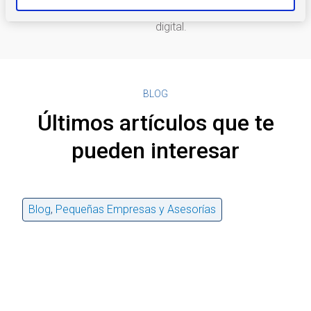
una gestión más inteligente.
paso de la transformación
m
digital.
i
e
n
t
BLOG
o
Últimos artículos que te
pueden interesar
Blog
,
Pequeñas Empresas y Asesorías