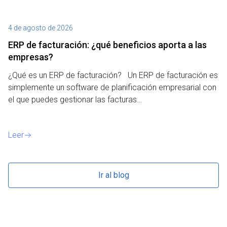
4 de agosto de 2026
27
ERP de facturación​: ¿qué beneficios aporta a las
M
empresas?
¿P
¿Qué es un ERP de facturación? Un ERP de facturación es
de
simplemente un software de planificación empresarial con
o 
el que puedes gestionar las facturas…
Le
Leer
Ir al blog