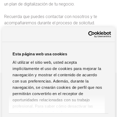
un plan de digitalización de tu negocio.
Recuerda que puedes contactar con nosotros y te
acompañaremos durante el proceso de solicitud.
Esta página web usa cookies
Al utilizar el sitio web, usted acepta
implícitamente el uso de cookies para mejorar la
navegación y mostrar el contenido de acuerdo
con sus preferencias. Además, durante la
¿POR QUE NOS TIENES QUE ELEGIR?
navegación, se crearán cookies de perfil que nos
Impulsamos la gestión y el
permitirán convertirlo en el receptor de
crecimiento de tu empresa
oportunidades relacionadas con su trabajo
profesional. Para saber cómo desactivar las
En Zucchetti, ayudamos a las empresas a optimizar su
cookies,
Lea la hoja de información.
gestión y mejorar su productividad a través de soluciones