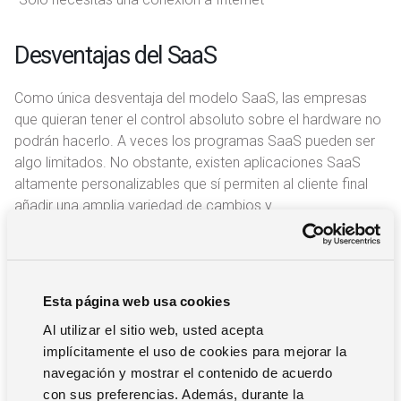
Desventajas del SaaS
Como única desventaja del modelo SaaS, las empresas
que quieran tener el control absoluto sobre el hardware no
podrán hacerlo. A veces los programas SaaS pueden ser
algo limitados. No obstante, existen aplicaciones SaaS
altamente personalizables que sí permiten al cliente final
añadir una amplia variedad de cambios y
personalizaciones.
Esperamos que ahora tengas más claras las diferencias
entre ERP SaaS vs. On Premise. Te invitamos a descubrir la
solución Solmicro ERP de Zucchetti Spain, que puedes
Esta página web usa cookies
adquirir tanto en su versión on premise como en la nube.
Al utilizar el sitio web, usted acepta
implícitamente el uso de cookies para mejorar la
navegación y mostrar el contenido de acuerdo
con sus preferencias. Además, durante la