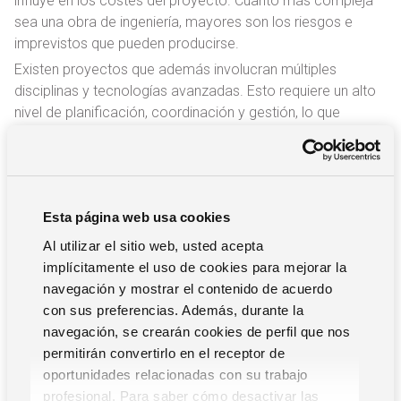
influye en los costes del proyecto. Cuanto más compleja
sea una obra de ingeniería, mayores son los riesgos e
imprevistos que pueden producirse.
Existen proyectos que además involucran múltiples
disciplinas y tecnologías avanzadas. Esto requiere un alto
nivel de planificación, coordinación y gestión, lo que
aumenta los riesgos, y por tanto, tiende a incrementar los
costes relacionados.
Factores externos (ambientales,
Esta página web usa cookies
económicos)
Al utilizar el sitio web, usted acepta
implícitamente el uso de cookies para mejorar la
Siempre hay situaciones externas que pueden escapar a
navegación y mostrar el contenido de acuerdo
nuestro control y tener una influencia directa en el
con sus preferencias. Además, durante la
transcurso de un proyecto. Por ejemplo, en un proyecto de
navegación, se crearán cookies de perfil que nos
ingeniería de gran envergadura pueden producirse múltiples
permitirán convertirlo en el receptor de
compras de materiales durante el desarrollo del proyecto.
oportunidades relacionadas con su trabajo
Si resulta que durante el proyecto aumentan los precios de
profesional. Para saber cómo desactivar las