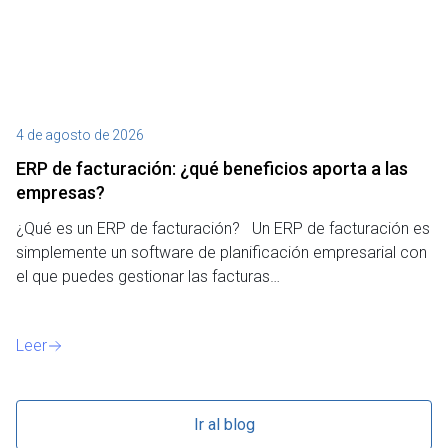
4 de agosto de 2026
27
ERP de facturación​: ¿qué beneficios aporta a las
M
empresas?
¿P
¿Qué es un ERP de facturación? Un ERP de facturación es
de
simplemente un software de planificación empresarial con
o 
el que puedes gestionar las facturas…
Le
Leer
Ir al blog