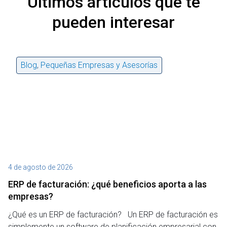
Últimos artículos que te
pueden interesar
Blog
,
Pequeñas Empresas y Asesorías
4 de agosto de 2026
27
ERP de facturación​: ¿qué beneficios aporta a las
M
empresas?
¿P
¿Qué es un ERP de facturación? Un ERP de facturación es
de
simplemente un software de planificación empresarial con
o 