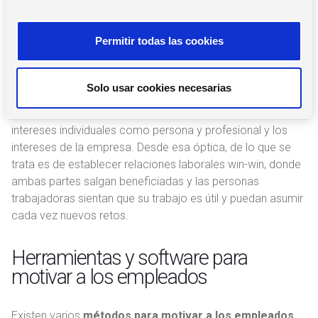
definida sobre cómo premiarlos. Que las personas se
n
sientan reconocidas en su trabajo tiene distintas vertientes.
s
Permitir todas las cookies
No es suficiente premiarlas económicamente, ni tampoco
e
en cuanto a la carrera laboral y las expectativas de
n
ascenso y crecimiento de la empresa.
t
Solo usar cookies necesarias
i
Hay que trabajar con las personas desde un enfoque
m
integral, de 360º, buscando la máxima sintonía entre sus
i
intereses individuales como persona y profesional y los
e
intereses de la empresa. Desde esa óptica, de lo que se
n
trata es de establecer relaciones laborales win-win, donde
t
ambas partes salgan beneficiadas y las personas
o
trabajadoras sientan que su trabajo es útil y puedan asumir
cada vez nuevos retos.
Herramientas y software para
motivar a los empleados
Existen varios
métodos para motivar a los empleados
,