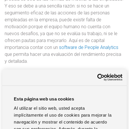
Y eso se debe a una sencilla razón: si no se hace un
seguimiento eficaz de las acciones de las personas
empleadas en la empresa, puede existir falta de
motivación porque el equipo humano no cuenta con
nuevos desafíos, ya que no se evalúa su trabajo, ni se le
ofrecen pautas para mejorarlo. Aquí es de capital
importancia contar con un
software de People Analytics
que permita hacer una evaluación del rendimiento precisa
y detallada.
8. Bonus salarial
Es muy importante ofrecer
incentivos para motivar a los
Esta página web usa cookies
empleados
. Tienen que existir bonus y complementos
salariales que premien el buen rendimiento para que el
Al utilizar el sitio web, usted acepta
personal se sienta motivado a seguir potenciando su
implícitamente el uso de cookies para mejorar la
productividad, a fin de alcanzar sus objetivos y
navegación y mostrar el contenido de acuerdo
expectativas salariales.
con sus preferencias. Además, durante la