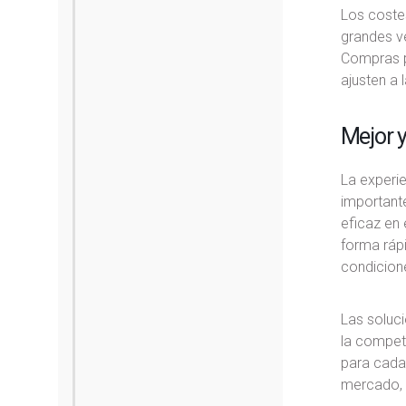
Los coste
grandes ve
Compras p
ajusten a 
Mejor 
La experie
importante
eficaz en 
forma rápi
condicion
Las soluci
la competi
para cada 
mercado, 