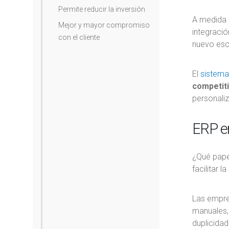
Permite reducir la inversión
A medida 
Mejor y mayor compromiso
integració
con el cliente
nuevo esc
El
sistem
competiti
personaliz
ERP en
¿Qué pape
facilitar 
Las empre
manuales, 
duplicida