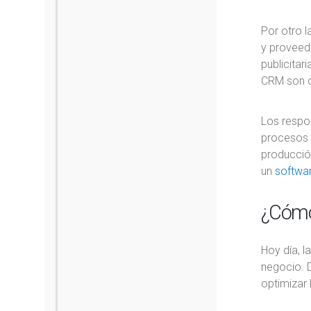
Por otro l
y proveedo
publicitar
CRM son de
Los respo
procesos 
producció
un
softwar
¿Cómo 
Hoy día, l
negocio. D
optimizar 