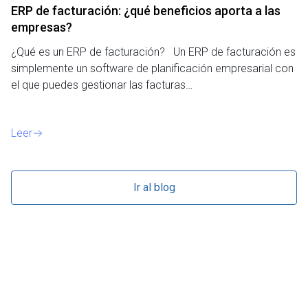
ERP de facturación​: ¿qué beneficios aporta a las
M
empresas?
¿P
¿Qué es un ERP de facturación? Un ERP de facturación es
de
simplemente un software de planificación empresarial con
o 
el que puedes gestionar las facturas…
Le
Leer
Ir al blog