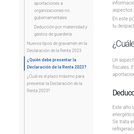
informaci
aportaciones a
aspectos 
organizaciones no
gubernamentales
En este p
tu despach
Deducción por maternidad y
gastos de guardería
¿Cuále
Nuevos tipos de gravamen en la
Declaración de la Renta 2023
Un aspect
¿Quién debe presentar la
fiscales. 
Declaración de la Renta 2023?
aportacio
¿Cuál es el plazo máximo para
presentar la Declaración de la
Renta 2023?
Deducci
Este año l
energética
Se trata 
refrigerac