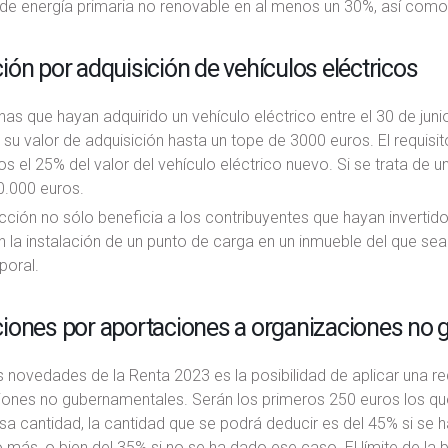
e energía primaria no renovable en al menos un 30%, así como t
ón por adquisición de vehículos eléctricos
as que hayan adquirido un vehículo eléctrico entre el 30 de jun
su valor de adquisición hasta un tope de 3000 euros. El requis
s el 25% del valor del vehículo eléctrico nuevo. Si se trata de 
0.000 euros.
ción no sólo beneficia a los contribuyentes que hayan invertido 
 la instalación de un punto de carga en un inmueble del que sea
poral.
iones por aportaciones a organizaciones no
s novedades de la Renta 2023 es la posibilidad de aplicar una r
iones no gubernamentales. Serán los primeros 250 euros los qu
esa cantidad, la cantidad que se podrá deducir es del 45% si se
 más, o bien del 35% si no se ha dado ese caso. El límite de la 