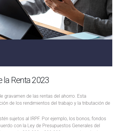
e la Renta 2023
e gravamen de las rentas del ahorro. Esta
ción de los rendimientos del trabajo y la tributación de
tén sujetos al IRPF. Por ejemplo, los bonos, fondos
acuerdo con la Ley de Presupuestos Generales del