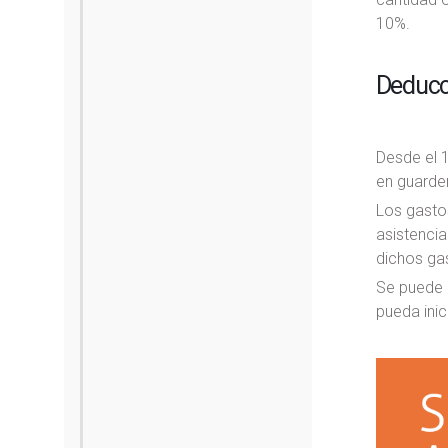
10%.
Deducc
Desde el 
en guarder
Los gastos
asistencia
dichos ga
Se puede a
pueda inic