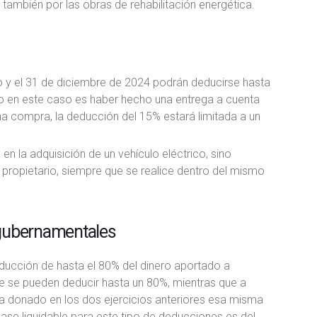
ambién por las obras de rehabilitación energética.
io y el 31 de diciembre de 2024 podrán deducirse hasta
ito en este caso es haber hecho una entrega a cuenta
una compra, la deducción del 15% estará limitada a un
en la adquisición de un vehículo eléctrico, sino
 propietario, siempre que se realice dentro del mismo
 gubernamentales
educción de hasta el 80% del dinero aportado a
e se pueden deducir hasta un 80%, mientras que a
 ha donado en los dos ejercicios anteriores esa misma
base liquidable para este tipo de deducciones es del