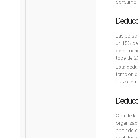
consumo d
Deducci
Las person
un 15% de 
de al meno
tope de 2
Esta deduc
también en
plazo tem
Deducc
Otra de la
organizac
partir de 
cantidad o