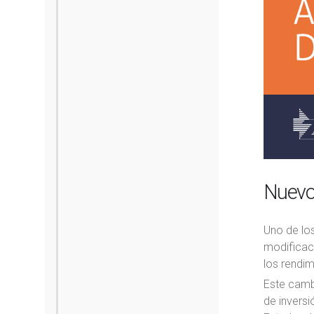
Nuevos
Uno de los
modificaci
los rendim
Este cambi
de invers