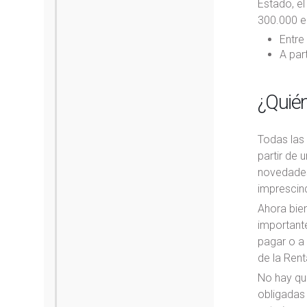
Estado, e
300.000 e
Entre
A par
¿Quién
Todas las
partir de 
novedades 
imprescind
Ahora bien
importante
pagar o a 
de la Rent
No hay qu
obligadas 