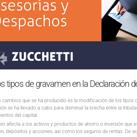
 tipos de gravamen en la Declaración d
 cambios que se ha producido es la modificación de los tipos d
ón se ha llevado a cabo para disminuir la brecha entre la tributa
ientos del capital.
o afecta a los activos y productos de ahorro o inversión que es
ión, depósitos y acciones, así como los seguros de rentas. De 