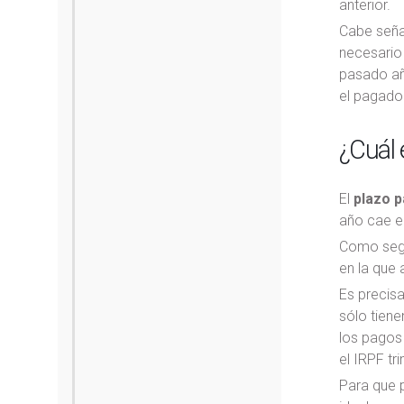
anterior.
Cabe seña
necesario 
pasado añ
el pagador
¿Cuál 
El
plazo p
año cae en
Como segu
en la que
Es precis
sólo tiene
los pagos
el IRPF tri
Para que p