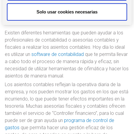
n
Herramientas que pueden ayudar a
t
Solo usar cookies necesarias
hacer los asientos contables
i
m
i
Existen diferentes herramientas que pueden ayudar a los
e
profesionales de contabilidad o asesorías contables y
n
fiscales a realizar los asientos contables. Hoy día lo ideal
t
es utilizar un
software de contabilidad
que te permita llevar
o
a cabo todo el proceso de manera rápida y eficaz, sin
necesidad de utilizar herramientas de ofimática y hacer los
asientos de manera manual.
Los asientos contables reflejan la operativa diaria de la
empresa, y nos pueden mostrar los gastos en los que está
incurriendo, lo que puede tener efectos importantes en la
tesorería. Muchas asesorías fiscales y contables ofrecen
también el servicio de “Controller financiero”, para lo cual
puede ser de gran ayuda un
programa de control de
gastos
que permita hacer una gestión eficaz de los