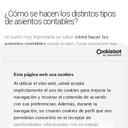
¿Cómo se hacen los distintos tipos
de asientos contables?
Un punto muy importante es saber
cómo hacer los
asientos contables
según su tipo. Cada operación que
realiza una empresa, tanto si es un ingreso como si es un
gasto, debe quedar registrada en la contabilidad a través
del correspondiente asiento contable.
Los asientos contables se reflejan en el libro diario y suelen
Esta página web usa cookies
representarse en forma de columnas, colocando a la
Al utilizar el sitio web, usted acepta
derecha el haber, mostrando las cantidades que
implícitamente el uso de cookies para mejorar la
correspondan, una columna central en la que aparece el
navegación y mostrar el contenido de acuerdo
nombre y el número de la cuenta, y una columna a la
con sus preferencias. Además, durante la
izquierda en la que aparece la cantidad que corresponde al
navegación, se crearán cookies de perfil que nos
“Debe”.
permitirán convertirlo en el receptor de
A modo de ejemplo para un tipo de asiento simple, si un
oportunidades relacionadas con su trabajo