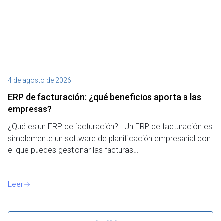
4 de agosto de 2026
27
ERP de facturación​: ¿qué beneficios aporta a las
M
empresas?
¿P
¿Qué es un ERP de facturación? Un ERP de facturación es
de
simplemente un software de planificación empresarial con
o 
el que puedes gestionar las facturas…
Le
Leer