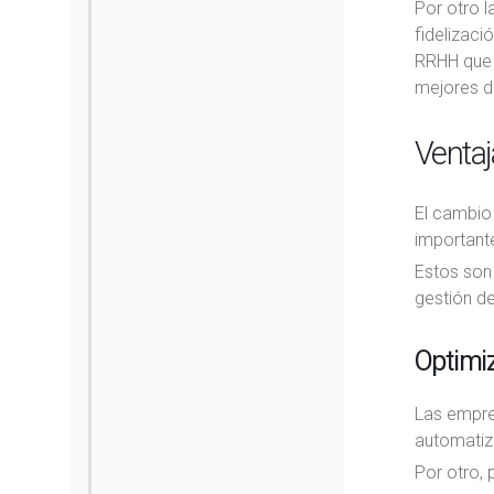
Por otro l
fidelizaci
RRHH que 
mejores d
Venta
El cambio
importante
Estos son
gestión d
Optimiz
Las empres
automatiz
Por otro, 