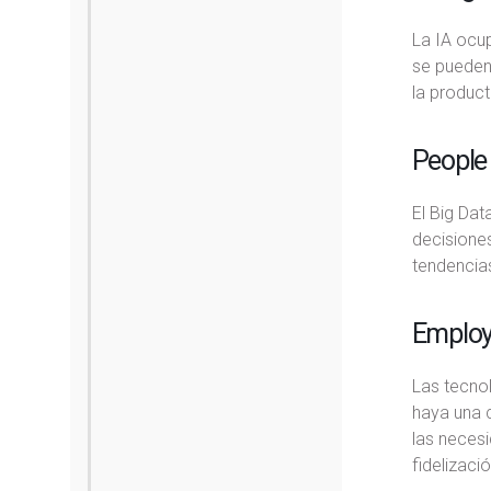
La IA ocu
se pueden 
la product
People 
El Big Dat
decisiones
tendencias
Employe
Las tecno
haya una 
las necesi
fidelizaci