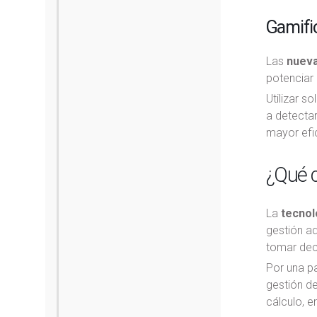
Gamifi
Las
nueva
potenciar 
Utilizar s
a detectar
mayor efic
¿Qué c
La
tecnol
gestión ad
tomar dec
Por una pa
gestión de
cálculo, e