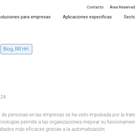
Contacto
Área Reserva
oluciones para empresas
Aplicaciones especificas
Sect
4
Blog
,
RR.HH.
024
n de personas en las empresas se ha visto impulsada por la tra
cnologías permite a las organizaciones mejorar su funcionamie
ultados más eficaces gracias a la automatización.