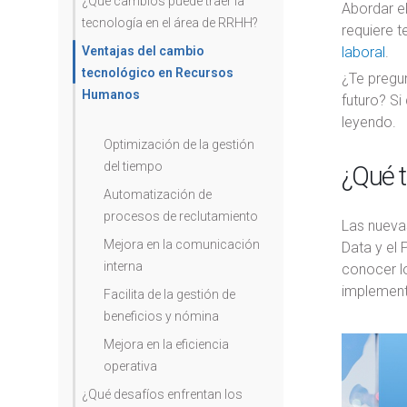
¿Qué cambios puede traer la
Abordar e
tecnología en el área de RRHH?
requiere 
Ventajas del cambio
laboral
.
tecnológico en Recursos
¿Te pregu
Humanos
futuro? S
leyendo.
Optimización de la gestión
del tiempo
¿Qué t
Automatización de
procesos de reclutamiento
Las nueva
Mejora en la comunicación
Data y el 
interna
conocer lo
implement
Facilita de la gestión de
beneficios y nómina
Mejora en la eficiencia
operativa
¿Qué desafíos enfrentan los