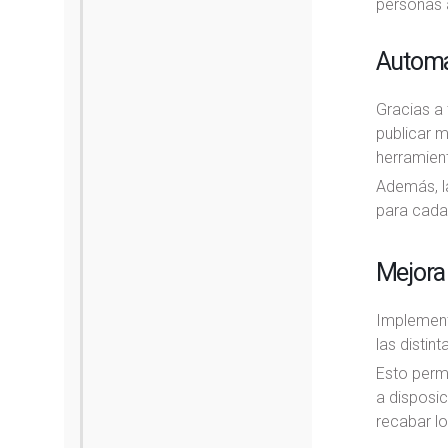
personas a
Automa
Gracias a 
publicar m
herramien
Además, la
para cada
Mejora 
Implement
las distin
Esto permi
a disposic
recabar lo