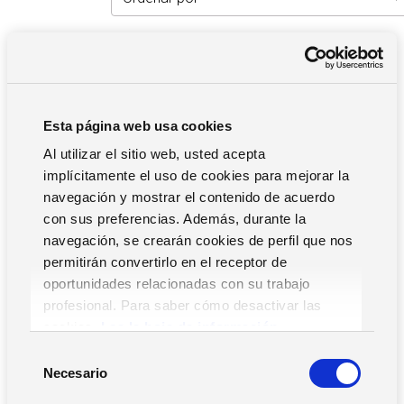
Filtros
Esta página web usa cookies
Al utilizar el sitio web, usted acepta
implícitamente el uso de cookies para mejorar la
Movilidad RR.HH.
navegación y mostrar el contenido de acuerdo
con sus preferencias. Además, durante la
ERP
navegación, se crearán cookies de perfil que nos
RR.HH.
permitirán convertirlo en el receptor de
Pequeñas Empresas y Asesorías
oportunidades relacionadas con su trabajo
profesional. Para saber cómo desactivar las
Supply Chain
cookies,
Lea la hoja de información.
S
Necesario
e
l