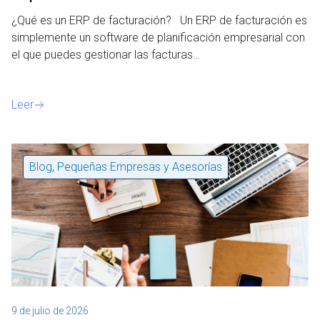
e
n
¿Qué es un ERP de facturación? Un ERP de facturación es
t
simplemente un software de planificación empresarial con
o
el que puedes gestionar las facturas…
Leer
Blog
,
Pequeñas Empresas y Asesorías
9 de julio de 2026