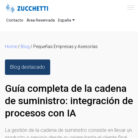
Contacto
Área Reservada
España
Home
/
Blog
/
Pequeñas Empresas y Asesorías
Blog destacado
Guía completa de la cadena
de suministro: integración de
procesos con IA
La gestión de la cadena de suministro consiste en llevar un
producto o servicio desde su origen hasta el cliente final.