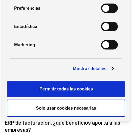
e
Preferencias
Buscar
c
c
i
Estadística
Limpiar filtros
ó
n
Marketing
d
Blog
,
Pequeñas Empresas y Asesorías
e
c
Mostrar detalles
o
n
s
Permitir todas las cookies
e
n
t
Solo usar cookies necesarias
i
4 de agosto de 2026
m
ERP de facturación​: ¿qué beneficios aporta a las
i
empresas?