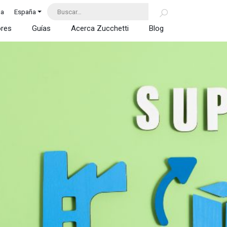
da
España
ores
Guías
Acerca Zucchetti
Blog