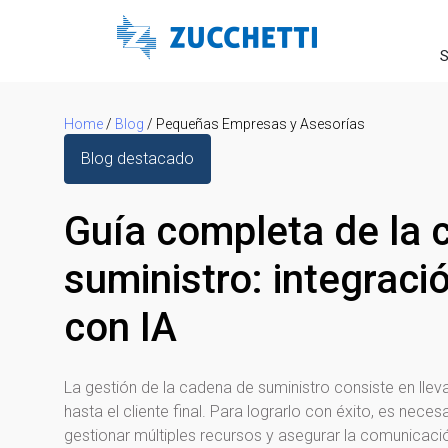
S
Home
/
Blog
/
Pequeñas Empresas y Asesorías
Blog destacado
Guía completa de la 
suministro: integraci
con IA
La gestión de la cadena de suministro consiste en llev
hasta el cliente final. Para lograrlo con éxito, es nece
gestionar múltiples recursos y asegurar la comunicación