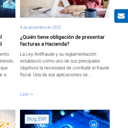
4 de diciembre de 2025
l
¿Quién tiene obligación de presentar
l
facturas a Hacienda?
lento
La Ley Antifraude y su reglamentación
iriendo
estableció como uno de sus principales
 que
objetivos la necesidad de combatir el fraude
var a…
fiscal. Una de sus aplicaciones se…
Leer
Blog
,
ERP