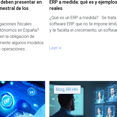
 deben presentar en
ERP a medida: qué es y ejemplo
mestral de los
reales
¿Qué es un ERP a medida? Se trata
igaciones fiscales
software ERP que no te impone limit
 autónomos en España?
y te facilita el crecimiento, un softw
n la obligación de
almente algunos modelos
Leer
as operaciones…
Blog
,
RR.HH.