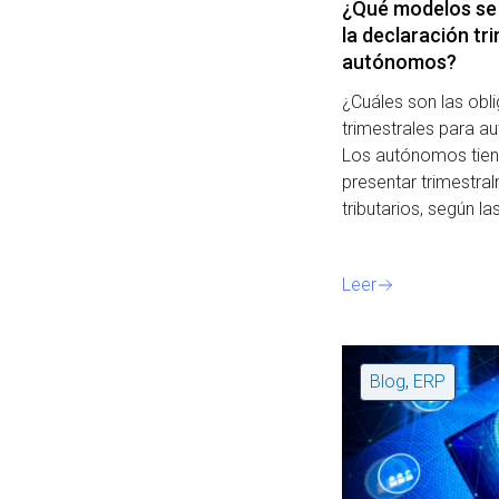
¿Qué modelos se
la declaración tri
autónomos?
¿Cuáles son las obl
trimestrales para
Los autónomos tiene
presentar trimestr
tributarios, según l
Leer
Blog
,
ERP