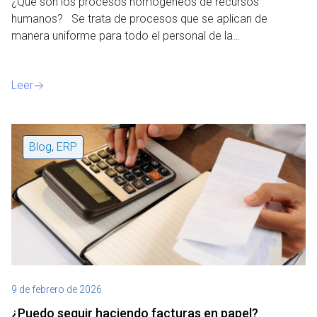
e
¿Qué son los procesos homogéneos de recursos
n
humanos? Se trata de procesos que se aplican de
t
manera uniforme para todo el personal de la…
o
Leer
Blog
,
ERP
9 de febrero de 2026
¿Puedo seguir haciendo facturas en papel?