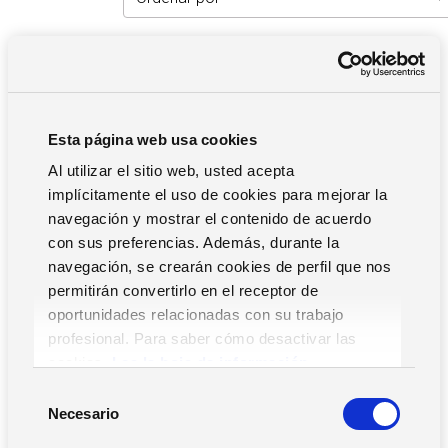
Filtros
Esta página web usa cookies
Al utilizar el sitio web, usted acepta
implícitamente el uso de cookies para mejorar la
Movilidad RR.HH.
navegación y mostrar el contenido de acuerdo
con sus preferencias. Además, durante la
ERP
navegación, se crearán cookies de perfil que nos
RR.HH.
permitirán convertirlo en el receptor de
Pequeñas Empresas y Asesorías
oportunidades relacionadas con su trabajo
profesional. Para saber cómo desactivar las
Supply Chain
cookies,
Lea la hoja de información.
S
Necesario
e
l